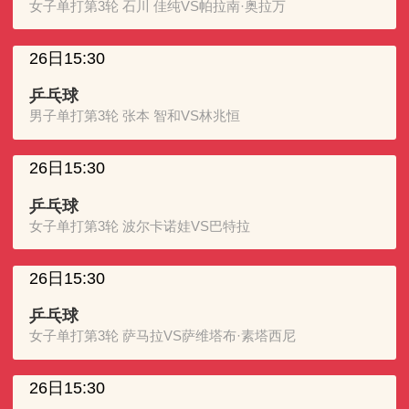
女子单打第3轮 石川 佳纯VS帕拉南·奥拉万
26日15:30
乒乓球
男子单打第3轮 张本 智和VS林兆恒
26日15:30
乒乓球
女子单打第3轮 波尔卡诺娃VS巴特拉
26日15:30
乒乓球
女子单打第3轮 萨马拉VS萨维塔布·素塔西尼
26日15:30