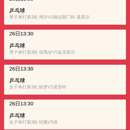
乒乓球
男子单打第3轮 博尔VS格拉斯门科·基里尔
26日13:30
乒乓球
男子单打第3轮 张禹珍VS金克霍尔
26日13:30
乒乓球
女子单打第3轮 陈梦VS莫雷特
26日13:30
乒乓球
女子单打第3轮 绍雅VS张