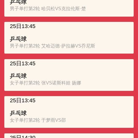
乒乓球
男子单打第2轮 哈贝松VS克拉伦斯·楚
25日13:45
乒乓球
男子单打第2轮 艾哈迈德·萨拉赫VS乔尼斯
25日13:45
乒乓球
女子单打第2轮 张VS诺斯科娃 扬娜
25日13:45
乒乓球
女子单打第2轮 于梦雨VS邵
25日14:30