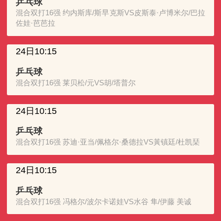
乒乓球
混合双打16强 约内斯库/斯早克斯VS皮斯泰·卢博米尔/巴拉
佐娃·芭芭拉
24日10:15
乒乓球
混合双打16强 莱贝松/元VS胡/塔普尔
24日10:15
乒乓球
混合双打16强 苏迪·亚当/佩格尔·桑德拉VS黃镇廷/杜凯琹
24日10:15
乒乓球
混合双打16强 冯格尔/波尔卡诺娃VS水谷 隼/伊藤 美诚