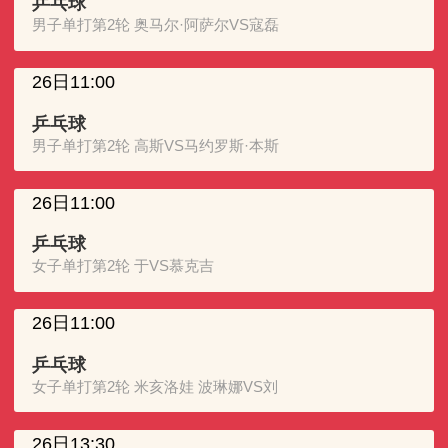
乒乓球
男子单打第2轮 奥马尔·阿萨尔VS寇磊
26日11:00
乒乓球
男子单打第2轮 高斯VS马约罗斯·本斯
26日11:00
乒乓球
女子单打第2轮 于VS慕克吉
26日11:00
乒乓球
女子单打第2轮 米亥洛娃 波琳娜VS刘
26日13:30