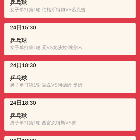
乒乓球
女子单打第1轮 伯格斯特姆VS慕克吉
24日15:30
乒乓球
女子单打第1轮 元VS尤莎拉·埃尔米
24日18:30
乒乓球
男子单打第1轮 寇磊VS阿德姆·曼姆
24日18:30
乒乓球
男子单打第1轮 西富恩特斯VS盛