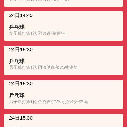
24日14:45
乒乓球
女子单打第1轮 邵VS凯尔伯格
24日15:30
乒乓球
男子单打第1轮 阿法纳多尔VS林兆恒
24日15:30
乒乓球
男子单打第1轮 金克霍尔VS阿拉米安·奈玛
24日15:30