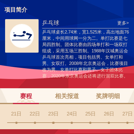
项目简介
乒乓球
更多>
乒乓球桌长2.74米，宽1.525米，高出地面76
厘米，中间用球网一分为二。单打比赛是七
局四胜制。团体比赛由四场单打和一场双打
组成，采用五场三胜制。1988年汉城奥运会
乒乓球首次亮相，项目包括男、女单打和
男、女双打。2008年北京奥运会，比赛项目
改为男、女单打比赛和男子、女子团体比
赛，2020年东京奥运会还将进行混双比赛。
赛程
相关报道
奖牌明细
21日
22日
23日
24日
25日
26日
27日