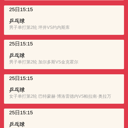
25日15:15
乒乓球
男子单打第2轮 坪井VS约内斯库
25日15:15
乒乓球
男子单打第2轮 加尔多斯VS金克霍尔
25日15:15
乒乓球
女子单打第2轮 巴特蒙赫·博洛雷德内VS帕拉南·奥拉万
25日15:15
乒乓球