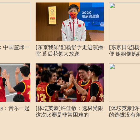
亚 VS 意大
青海城市运动公园
已结束
成绩公报
VS 比利时
青海城市运动公园
已结束
成绩公报
VS 塞尔维亚
青海城市运动公园
已结束
成绩公报
球：中国篮球一
[东京我知道]杨舒予走进演播
[东京日记]
VS ROC
青海城市运动公园
已结束
成绩公报
室 幕后花絮大放送
便 姐姐像妈
VS 意大利
青海城市运动公园
已结束
成绩公报
VS 拉脱维亚
青海城市运动公园
已结束
成绩公报
亚 VS 比利
青海城市运动公园
已结束
成绩公报
丽丽：音乐一起
[体坛英豪]许佳敏：选材受限
[体坛英豪]
这次比赛是非常困难的
的选拔没有
亚 VS 美国
青海城市运动公园
已结束
成绩公报
VS 法国
青海城市运动公园
已结束
成绩公报