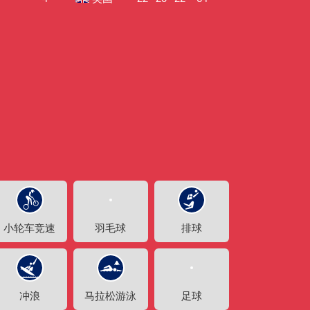
艺术
汽车
数智
5G
产业+
时尚
天气
才艺
网展
央央好物
小轮车竞速
羽毛球
排球
游泳
冲浪
马拉松游泳
足球
篮球