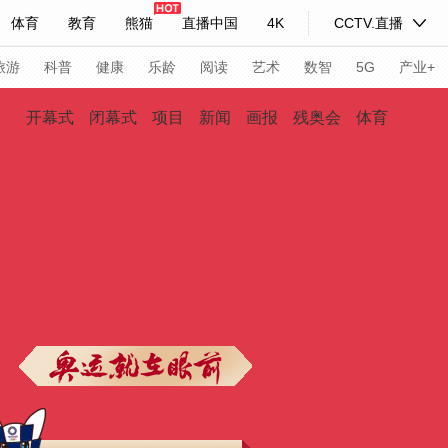
体育
教育
熊猫
直播中国
4K
CCTV.直播
式妙语
主持人
下载央视影音
热解读
天天学习
旅游
科普
健康
乐龄
阅读
艺术
数智
5G
产业+
开幕式
闭幕式
项目
新闻
画报
残奥会
体育
纪录片网
国家大剧院
大型活动
科技
法治
文娱
人物
公益
图片
习式妙语
央视快评
央视网评
光华锐评
锋面
频道
VR/AR
4K专区
全景新闻
请入列
人生第一次
人生第二次
年冬奥会
CBA
NBA
中超
国足
国际足球
网球
综
体育江湖
文化体育
冰雪道路
足球道路