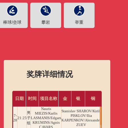
棒球/垒球
攀岩
举重
艺术体操
奖牌详细情况
日期
时间
项目名称
金
银
铜
Nauris
Stanislav SHAROV/Kirill
Dusan DO
男
MIEZIS/Karlis
7-
PISKLOV/Ilia
BULUT/D
21:25
子
LASMANIS/Edgars
28
KARPENKOV/Alexander
MAJSTOROVIC/A
KRUMINS/Agnis
组
ZUEV
RATKOV/Mihai
CAVARS