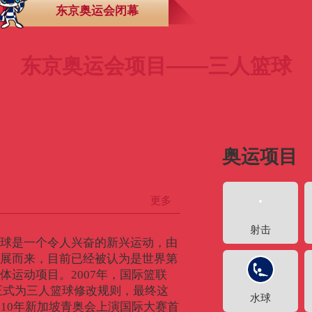
东京奥运会闭幕
央博
非遗
文化
旅游
科普
健康
乐龄
阅读
云起
超级工厂
智敬中国
全民健康
颜选攻略
海洋
东京奥运会项目——三人篮球
热播榜
总台企业白名单
奥运项目
更多
射击
球是一个令人兴奋的新兴运动，由
展而来，目前已经被认为是世界第
体运动项目。2007年，国际篮联
）正式为三人篮球修改规则，最终这
水球
010年新加坡青奥会上演国际大赛首