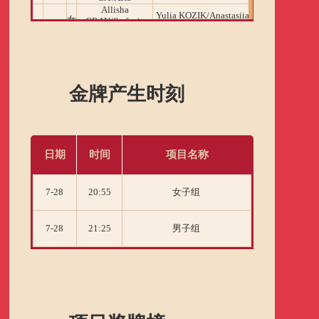
Allisha
Yulia KOZIK/Anastasiia
女
GRAY/Stefanie
张芷婷/万济圆/
7-
LOGUNOVA/Olga
19:45
子
DOLSON/Kelsey
28
FROLKINA/Mariia
丽
PLUM/Katie Lou
组
CHEREPANOVA
SAMUELSON
金牌产生时刻
日期
时间
项目名称
7-28
20:55
女子组
7-28
21:25
男子组