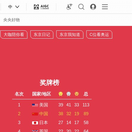
中
央央好物
大咖陪你看
东京日记
东京我知道
C位看奥运
奖牌榜
名次
国家/地区
总
1
美国
39
41
33
113
2
中国
38
32
19
89
合体育
亚冬会
3
日本
27
14
17
58
4
英国
22
20
22
64