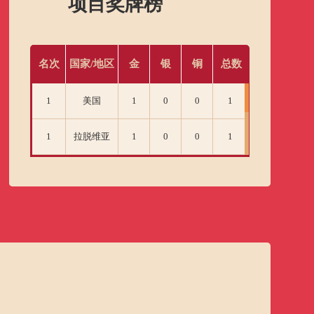
项目奖牌榜
名次
国家/地区
金
银
铜
总数
1
美国
1
0
0
1
1
拉脱维亚
1
0
0
1
俄罗斯奥运
3
0
2
0
2
队
4
中国
0
0
1
1
4
塞尔维亚
0
0
1
1