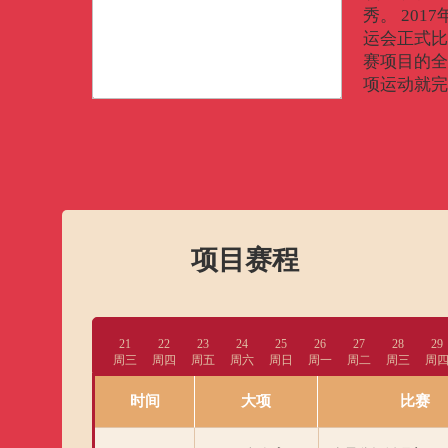
秀。 201
运会正式比
赛项目的全
项运动就完
项目赛程
21
22
23
24
25
26
27
28
29
周三
周四
周五
周六
周日
周一
周二
周三
周
时间
大项
比赛