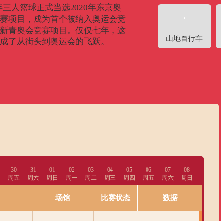
7年三人篮球正式当选2020年东京奥
赛项目，成为首个被纳入奥运会竞
新青奥会竞赛项目。仅仅七年，这
山地自行车
成了从街头到奥运会的飞跃。
30
31
01
02
03
04
05
06
07
08
四
周五
周六
周日
周一
周二
周三
周四
周五
周六
周日
场馆
比赛状态
数据