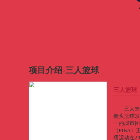
财经
教育
乡村振兴
生态环境
一带一路
大国智造
大国展会
大国保险
云顶对话
CCTV.节目官网
直播
节目单
栏目
片库
项目介绍-三人篮球
三人篮球
三人篮
街头篮球发
一的城市团
（FIBA
项运动在2