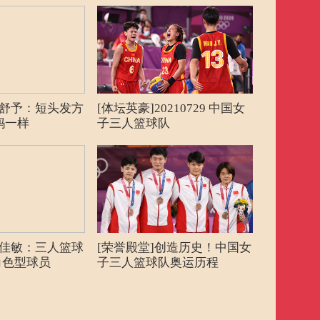
杨舒予：短头发方
[体坛英豪]20210729 中国女
[奥运新闻
妈一样
子三人篮球队
人篮球比赛
许佳敏：三人篮球
[荣誉殿堂]创造历史！中国女
[奥运新闻]
角色型球员
子三人篮球队奥运历程
决出23枚金