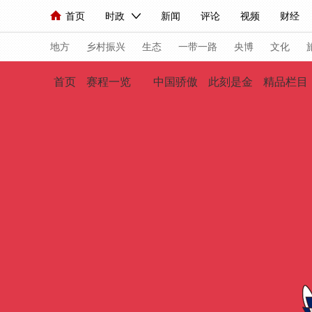
首页
时政
新闻
评论
视频
财经
人民领袖习近平
直播
海外频道
片库
iPanda
栏目大全
联播+
English
中国领导人
节目单
Монгол
听音
央视快评
微视频
习
地方
乡村振兴
生态
一带一路
央博
文化
首页
赛程一览
中国骄傲
此刻是金
精品栏目
总台春晚
网络春晚
共产党员网
秧纪录
新闻
国内
国际
评论
经济
军事
人民领袖习近平
联播+
热解读
天天学习
视频
小央视频
小央直播
直播中国
熊猫
现场
前线
比划
快看
蓝海中国
新兵
体育
直播
竞猜
2026年世界杯
2026
VIP会员
CCTV奥林匹克频道
生活体育大会