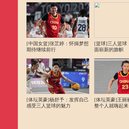
女子分组循环赛 罗马尼
25日09:40
三人篮球
利
25日10:35
三人篮球
男子分组循环赛 ROC 
25日11:00
三人篮球
男子分组循环赛 波兰 
[中国女篮]张芷婷：怀揣梦想
[篮球]三人篮
25日13:00
三人篮球
女子分组循环赛 蒙古 
期待继续前行
面崭新的旗帜
25日13:25
三人篮球
女子分组循环赛 中国 
25日14:00
三人篮球
男子分组循环赛 中国 
男子分组循环赛 塞尔维
25日14:25
三人篮球
时
[体坛英豪]杨舒予：发挥自己
[体坛英豪]王
感受三人篮球的魅力
整个人就嗨起来
25日16:30
三人篮球
女子分组循环赛 罗马尼
25日16:55
三人篮球
女子分组循环赛 日本 