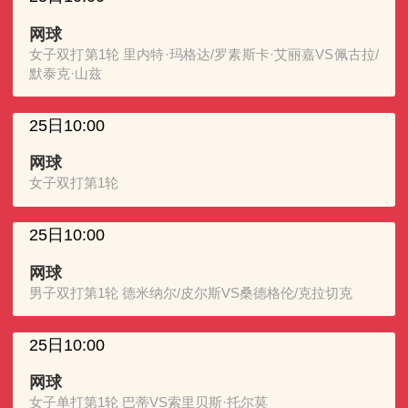
网球
女子双打第1轮 里内特·玛格达/罗素斯卡·艾丽嘉VS佩古拉/
默泰克·山兹
25日10:00
网球
女子双打第1轮
25日10:00
网球
男子双打第1轮 德米纳尔/皮尔斯VS桑德格伦/克拉切克
25日10:00
网球
女子单打第1轮 巴蒂VS索里贝斯·托尔莫