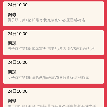
24日10:00
网球
男子双打第1轮 帕维奇/梅克蒂克VS苏亚雷斯/梅洛
24日10:00
网球
男子双打第1轮 库尔霍夫·韦斯利/罗杰·让VS吉勒/维利根
24日10:00
网球
女子双打第1轮 詹咏然/詹皓晴VS奥拉鲁/尼古列斯库
24日10:00
网球
男子双打第1轮 泽巴洛斯/莫尔特尼VS斯库普斯基/埃文斯