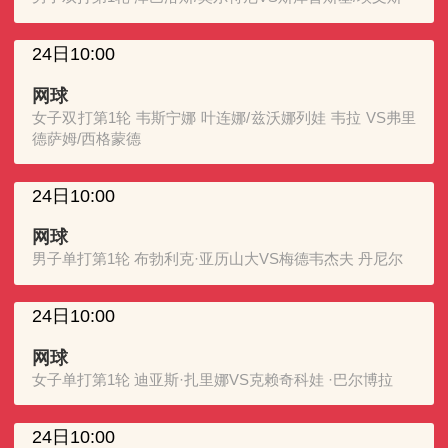
24日10:00
网球
女子双打第1轮 韦斯宁娜 叶连娜/兹沃娜列娃 韦拉 VS弗里
德萨姆/西格蒙德
24日10:00
网球
男子单打第1轮 布勃利克·亚历山大VS梅德韦杰夫 丹尼尔
24日10:00
网球
女子单打第1轮 迪亚斯·扎里娜VS克赖奇科娃 ·巴尔博拉
24日10:00