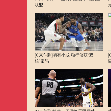
联盟
[C来乍到]初有小成 独行侠获“双
核”密码