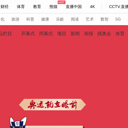
财经
体育
教育
熊猫
直播中国
4K
CCTV.直
评
视频
习式妙语
主持人
下载央视影音
热解读
天天学习
文化
旅游
科普
健康
乐龄
阅读
艺术
数智
5G
品栏目
开幕式
闭幕式
项目
新闻
画报
残奥会
体育
纪录片网
国家大剧院
大型活动
科技
法治
文娱
人物
公益
图片
习式妙语
央视快评
央视网评
光华锐评
锋面
频道
VR/AR
4K专区
全景新闻
请入列
人生第一次
人生第二次
年冬奥会
CBA
NBA
中超
国足
国际足球
网球
综
体育江湖
文化体育
冰雪道路
足球道路