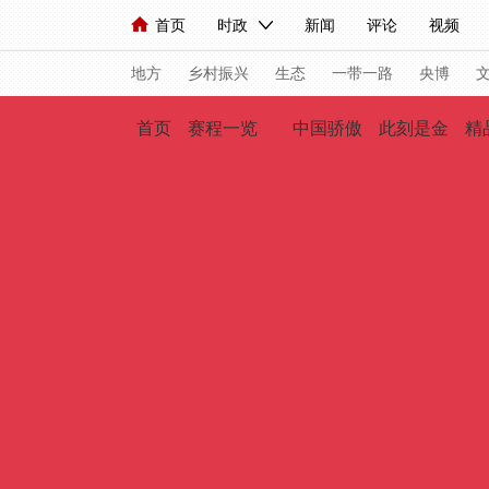
首页
时政
新闻
评论
视频
人民领袖习近平
直播
海外频道
片库
iPanda
栏目大全
联播+
English
中国领导人
节目单
Монгол
听音
央视快
微
地方
乡村振兴
生态
一带一路
央博
首页
赛程一览
中国骄傲
此刻是金
精
总台春晚
网络春晚
共产党员网
秧纪录
新闻
国内
国际
评论
经济
军事
人民领袖习近平
联播+
热解读
天天学习
视频
小央视频
小央直播
直播中国
熊猫
现场
前线
比划
快看
蓝海中国
新兵
体育
直播
竞猜
2026年世界杯
2026
VIP会员
CCTV奥林匹克频道
生活体育大会