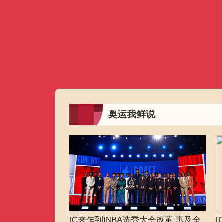
财经
教育
乡村振兴
生态环境
一带一路
大国智造
大国展会
大国保险
云顶对话
CCTV.节目官网
直播
节目单
栏目
片库
奥运我鲜说
[C来乍到]NBA选秀大会改革 惠及全