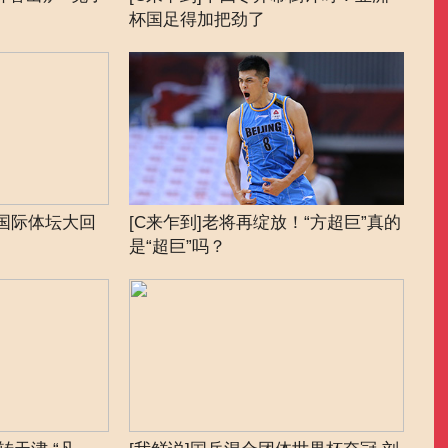
杯国足得加把劲了
德表
内国际体坛大回
[C来乍到]老将再绽放！“方超巨”真的
[我
是“超巨”吗？
斯洛