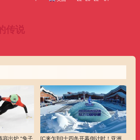
艺术
汽车
数智
5G
产业+
时尚
天气
才艺
网展
央央好物
的传说
阵容出炉 “兔子
[C来乍到]十四冬开幕倒计时！亚洲
[C来