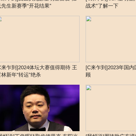
元先生新赛季“开花结果”
战术”了解一下
[C来乍到]2024体坛大赛值得期待 王
[C来乍到]2023年国
哲林新年“转运”绝杀
顾