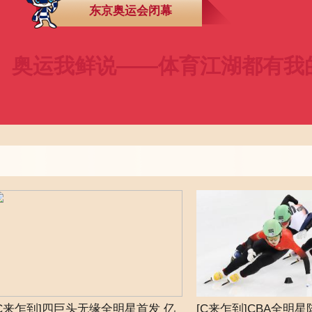
东京奥运会闭幕
央博
非遗
文化
旅游
科普
健康
乐龄
阅读
云起
超级工厂
智敬中国
全民健康
颜选攻略
海洋
奥运我鲜说——体育江湖都有我
热播榜
总台企业白名单
[C来乍到]四巨头无缘全明星首发 亿
[C来乍到]CBA全明星