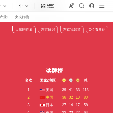
播
中
产业+
央央好物
大咖陪你看
东京日记
东京我知道
C位看奥运
奖牌榜
名次
国家/地区
总
1
美国
39
41
33
113
2
中国
38
32
19
89
合体育
亚冬会
3
日本
27
14
17
58
4
英国
22
20
22
64