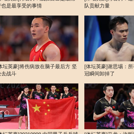
苦也是最享受的事情
队贡献力量
[体坛英豪]将伤病放在脑子最后方 坚
[体坛英豪]谢思埸：
决去战斗
冠瞬间卸掉了