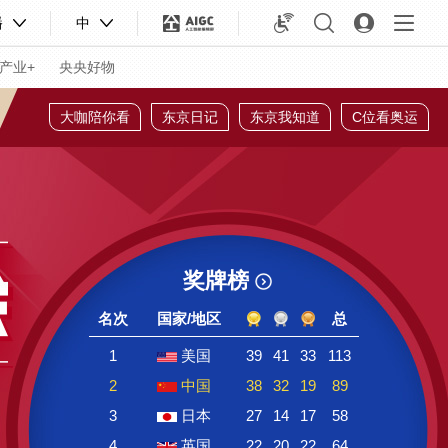
播
中
产业+
央央好物
大咖陪你看
东京日记
东京我知道
C位看奥运
奖牌榜
名次
国家/地区
总
1
美国
39
41
33
113
2
中国
38
32
19
89
合体育
亚冬会
3
日本
27
14
17
58
4
英国
22
20
22
64