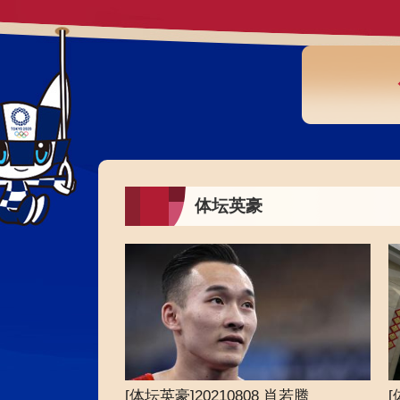
财经
教育
乡村振兴
生态环境
一带一路
大国智造
大国展会
大国保险
云顶对话
CCTV.节目官网
直播
节目单
栏目
片库
体坛英豪
[体坛英豪]20210808 肖若腾