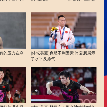
凡尔
所有的压力在夺
[体坛英豪]克服不利因素 肖若腾展示
[体坛
了水平及勇气
政、