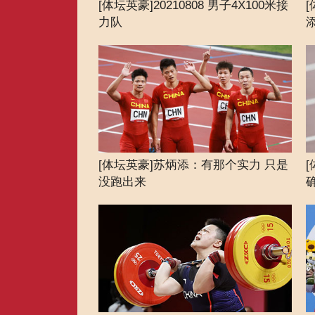
[体坛英豪]20210808 男子4X100米接
力队
[体坛英豪]苏炳添：有那个实力 只是
没跑出来