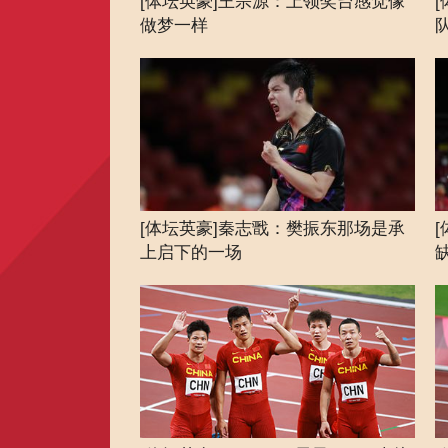
[体坛英豪]王宗源：上领奖台感觉像
[
做梦一样
[体坛英豪]秦志戬：樊振东那场是承
上启下的一场