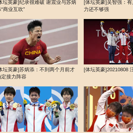
[体坛英豪]纪录很难破 谢震业与苏炳
[体坛英豪]吴智强：有
添“商业互吹”
力还不够强
[体坛英豪]苏炳添：不到两个月前才
[体坛英豪]2021080
确定接力阵容