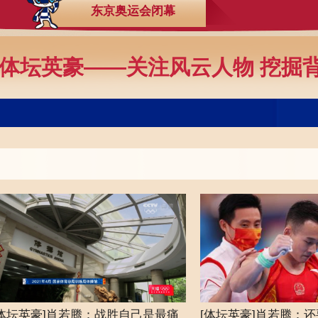
东京奥运会闭幕
央博
非遗
文化
旅游
科普
健康
乐龄
阅读
云起
超级工厂
智敬中国
全民健康
颜选攻略
海洋
体坛英豪——关注风云人物 挖掘
热播榜
总台企业白名单
[体坛英豪]肖若腾：战胜自己是最痛
[体坛英豪]肖若腾：