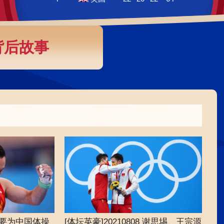
艺术
汽车
数智
5G
产业+
时尚
天气
才艺
网展
央央好物
背后故事
还要为中国体操
[体坛英豪]20210808 谢思埸、王宗源
[体