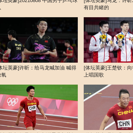
体坛英豪]20210808 中国男子乒乓球
[体坛英豪]马龙：许
队
有目共睹的
[体坛英豪]许昕：给马龙喊加油 喊得
[体坛英豪]王楚钦：
缺氧
上唱国歌