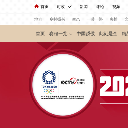
首页
时政
新闻
评论
视频
人民领袖习近平
直播
海外频道
片库
iPanda
栏目大全
联播+
English
中国领导人
节目单
Монгол
听音
央视快
微
地方
乡村振兴
生态
一带一路
央博
首页
赛程一览
中国骄傲
此刻是金
精
总台春晚
网络春晚
共产党员网
秧纪录
新闻
国内
国际
评论
经济
军事
人民领袖习近平
联播+
热解读
天天学习
视频
小央视频
小央直播
直播中国
熊猫
现场
前线
比划
快看
蓝海中国
新兵
体育
直播
竞猜
2026年世界杯
2026
VIP会员
CCTV奥林匹克频道
生活体育大会