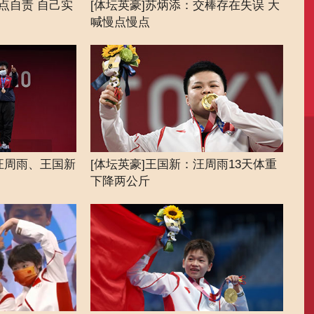
点自责 自己实
[体坛英豪]苏炳添：交棒存在失误 大
[体坛
喊慢点慢点
8 汪周雨、王国新
[体坛英豪]王国新：汪周雨13天体重
[体
下降两公斤
己影