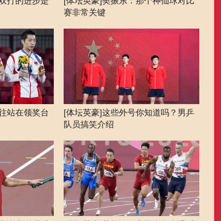
昕双打的进步是
[体坛英豪]樊振东：那个神仙球对比
[体坛
赛非常关键
队
向往站在领奖台
[体坛英豪]这些外号你知道吗？男乒
[体
队员搞笑介绍
友们