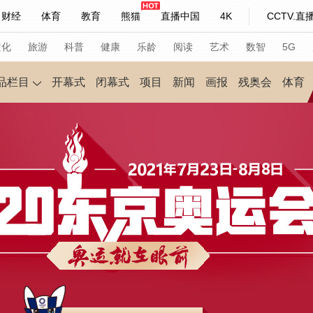
财经
体育
教育
熊猫
直播中国
4K
CCTV.直
评
视频
习式妙语
主持人
下载央视影音
热解读
天天学习
文化
旅游
科普
健康
乐龄
阅读
艺术
数智
5G
品栏目
开幕式
闭幕式
项目
新闻
画报
残奥会
体育
纪录片网
国家大剧院
大型活动
科技
法治
文娱
人物
公益
图片
习式妙语
央视快评
央视网评
光华锐评
锋面
频道
VR/AR
4K专区
全景新闻
请入列
人生第一次
人生第二次
年冬奥会
CBA
NBA
中超
国足
国际足球
网球
综
体育江湖
文化体育
冰雪道路
足球道路