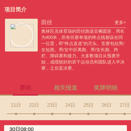
项目简介
田径
更多>
奥林匹克体育场的田径跑道呈椭圆形，周长
为400米，所有径赛单项的终点线都设在同
一位置，即“终点直道”的尽头。竞赛包括男/
女短跑、男/女中距离跑、男/女长跑、跨
栏、障碍赛和接力。大多数项目从预赛开
始，成绩较好的若干运动员和团队进入半决
赛，之后是决赛。
赛程
相关报道
奖牌明细
21日
22日
23日
24日
25日
26日
27日
30日08:00