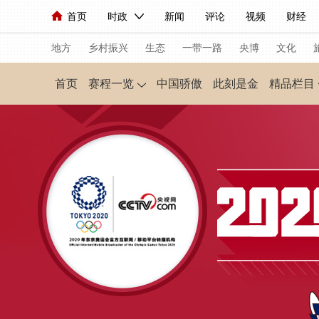
首页
时政
新闻
评论
视频
财经
人民领袖习近平
直播
海外频道
片库
iPanda
栏目大全
联播+
English
中国领导人
节目单
Монгол
听音
央视快评
微视频
习
地方
乡村振兴
生态
一带一路
央博
文化
首页
赛程一览
中国骄傲
此刻是金
精品栏目
总台春晚
网络春晚
共产党员网
秧纪录
新闻
国内
国际
评论
经济
军事
人民领袖习近平
联播+
热解读
天天学习
视频
小央视频
小央直播
直播中国
熊猫
现场
前线
比划
快看
蓝海中国
新兵
体育
直播
竞猜
2026年世界杯
2026
VIP会员
CCTV奥林匹克频道
生活体育大会