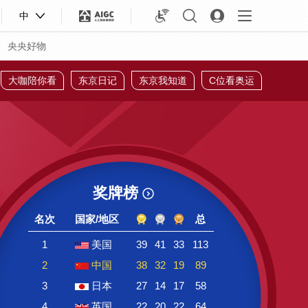
中
央央好物
大咖陪你看
东京日记
东京我知道
C位看奥运
奖牌榜
名次
国家/地区
总
1
美国
39
41
33
113
2
中国
38
32
19
89
合体育
亚冬会
3
日本
27
14
17
58
4
英国
22
20
22
64