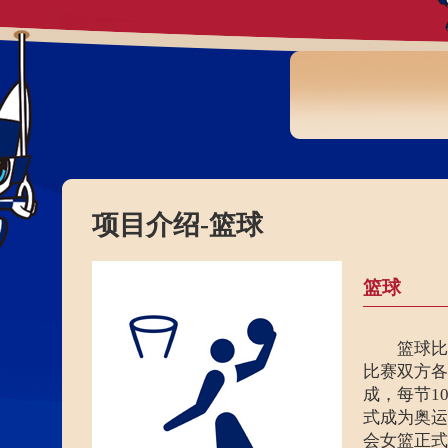
财经
教育
乡村振兴
生态环境
一带一路
大国智造
大国展会
大国保险
云顶对话
CCTV.节目官网
直播
节目单
栏目
片库
项目介绍-篮球
篮球
篮球比
比赛双方各
成，每节1
式成为奥运
会女篮正式