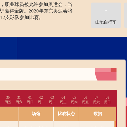
，职业球员被允许参加奥运会，当
队”赢得金牌。2020年东京奥运会将
12支球队参加比赛。
山地自行车
30
31
01
02
03
04
05
06
07
08
四
周五
周六
周日
周一
周二
周三
周四
周五
周六
周日
场馆
比赛状态
数据