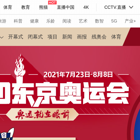
体育
教育
熊猫
直播中国
4K
CCTV.直播
式妙语
主持人
下载央视影音
热解读
天天学习
旅游
科普
健康
乐龄
阅读
艺术
数智
5G
产业+
开幕式
闭幕式
项目
新闻
画报
残奥会
体育
纪录片网
国家大剧院
大型活动
科技
法治
文娱
人物
公益
图片
习式妙语
央视快评
央视网评
光华锐评
锋面
频道
VR/AR
4K专区
全景新闻
请入列
人生第一次
人生第二次
年冬奥会
CBA
NBA
中超
国足
国际足球
网球
综
体育江湖
文化体育
冰雪道路
足球道路