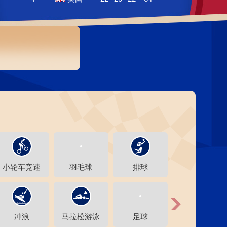
艺术
汽车
数智
5G
产业+
时尚
天气
才艺
网展
央央好物
小轮车竞速
羽毛球
排球
游泳
冲浪
马拉松游泳
足球
篮球