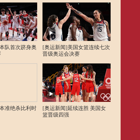
日本队首次跻身奥
[奥运新闻]美国女篮连续七次
[奥运新闻]
赛
晋级奥运会决赛
奥运会我不
日本准绝杀比利时
[奥运新闻]延续连胜 美国女
[奥运新闻
篮晋级四强
数个“不可能