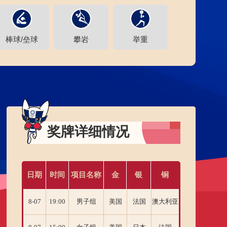
棒球/垒球
攀岩
举重
艺术体操
奖牌详细情况
日期
时间
项目名称
金
银
铜
8-07
19:00
男子组
美国
法国
澳大利亚