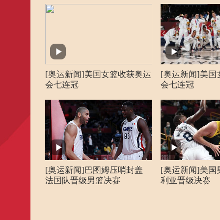
男子预赛C组 斯洛文尼亚
29日12:40
篮球
本
女子预赛A组 西班牙85
29日16:20
篮球
亚
29日20:00
篮球
男子预赛C组 西班牙81
[奥运新闻]美国女篮收获奥运
[奥运新闻]美
女子预赛C组 比利时87
30日09:00
篮球
会七连冠
会七连冠
各
30日12:40
篮球
女子预赛B组 美国86
30日16:20
篮球
女子预赛B组 法国87:
30日20:00
篮球
女子预赛C组 中国76:
[奥运新闻]巴图姆压哨封盖
[奥运新闻]美
法国队晋级男篮决赛
利亚晋级决赛
31日09:00
篮球
男子预赛A组 伊朗62
男子预赛B组 意大利80
31日12:40
篮球
亚