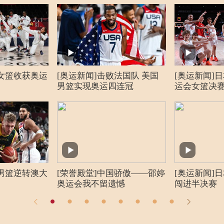
116:81日
埼玉超级竞技场
已结束
成绩公报
:70塞尔维
埼玉超级竞技场
已结束
成绩公报
:71阿根廷
埼玉超级竞技场
已结束
成绩公报
国女篮收获奥运
[奥运新闻]击败法国队 美国
[奥运新闻]
:52波多黎
埼玉超级竞技场
已结束
成绩公报
男篮实现奥运四连冠
运会女篮决
:69日本
埼玉超级竞技场
已结束
成绩公报
62尼日利亚
埼玉超级竞技场
已结束
成绩公报
74澳大利亚
埼玉超级竞技场
已结束
成绩公报
国男篮逆转澳大
[荣誉殿堂]中国骄傲——邵婷
[奥运新闻]
奥运会我不留遗憾
闯进半决赛
:79法国
埼玉超级竞技场
已结束
成绩公报
:71尼日利
埼玉超级竞技场
已结束
成绩公报