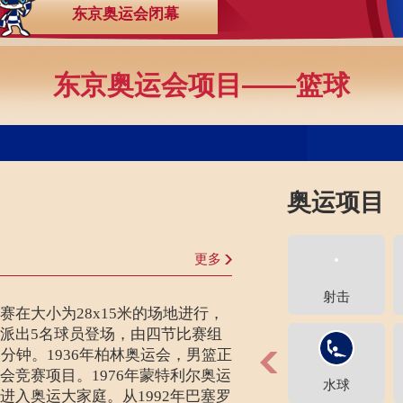
东京奥运会闭幕
央博
非遗
文化
旅游
科普
健康
乐龄
阅读
云起
超级工厂
智敬中国
全民健康
颜选攻略
海洋
东京奥运会项目——篮球
热播榜
总台企业白名单
奥运项目
更多
射击
赛在大小为28x15米的场地进行，
派出5名球员登场，由四节比赛组
0分钟。1936年柏林奥运会，男篮正
会竞赛项目。1976年蒙特利尔奥运
水球
进入奥运大家庭。从1992年巴塞罗