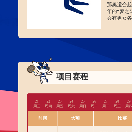
那奥运会起
年的“梦之
会有男女各
项目赛程
21
22
23
24
25
26
27
28
29
周三
周四
周五
周六
周日
周一
周二
周三
周
时间
大项
比赛