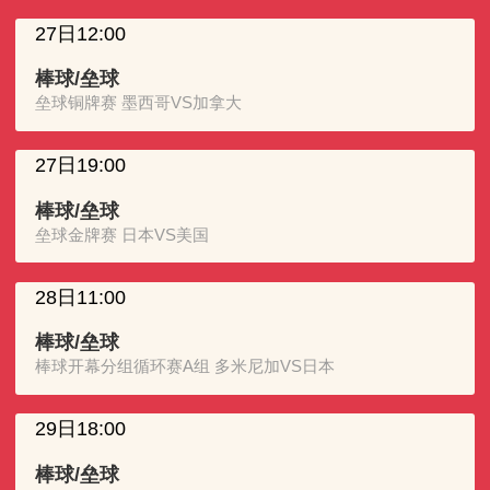
27日12:00
棒球/垒球
垒球铜牌赛 墨西哥VS加拿大
27日19:00
棒球/垒球
垒球金牌赛 日本VS美国
28日11:00
棒球/垒球
棒球开幕分组循环赛A组 多米尼加VS日本
29日18:00
棒球/垒球