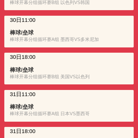
棒球开幕分组循环赛B组 以色列VS韩国
30日11:00
棒球/垒球
棒球开幕分组循环赛A组 墨西哥VS多米尼加
30日18:00
棒球/垒球
棒球开幕分组循环赛B组 美国VS以色列
31日11:00
棒球/垒球
棒球开幕分组循环赛A组 日本VS墨西哥
31日18:00