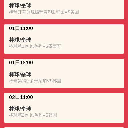
棒球/垒球
棒球开幕分组循环赛B组 韩国VS美国
01日11:00
棒球/垒球
棒球第1轮 以色列VS墨西哥
01日18:00
棒球/垒球
棒球第1轮 多米尼加VS韩国
02日11:00
棒球/垒球
棒球第2轮 以色列VS韩国