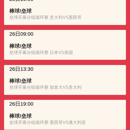
棒球/垒球
垒球开幕分组循环赛 意大利VS墨西哥
26日09:00
棒球/垒球
垒球开幕分组循环赛 日本VS美国
26日13:30
棒球/垒球
垒球开幕分组循环赛 加拿大VS意大利
26日19:00
棒球/垒球
垒球开幕分组循环赛 墨西哥VS澳大利亚