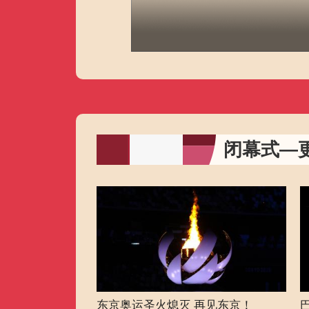
闭幕式—
东京奥运圣火熄灭 再见东京！