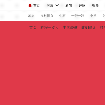
首页
时政
新闻
评论
视频
人民领袖习近平
直播
海外频道
片库
iPanda
栏目大全
联播+
English
中国领导人
节目单
Монгол
听音
央视快
微
地方
乡村振兴
生态
一带一路
央博
首页
赛程一览
中国骄傲
此刻是金
精
总台春晚
网络春晚
共产党员网
秧
新闻
国内
国际
评论
经济
人民领袖习近平
联播+
热解读
天天
视频
小央视频
小央直播
直播中国
现场
前线
比划
快看
蓝海中国
体育
直播
竞猜
2026年世界杯
VIP会员
CCTV奥林匹克频道
生活体育