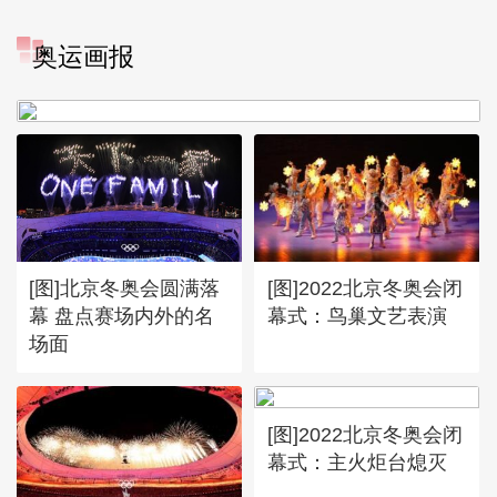
[图]冬奥会冬残奥会表彰大会
奥运画报
谷爱凌亮相引人瞩目
[图]北京冬奥会圆满落
[图]2022北京冬奥会闭
幕 盘点赛场内外的名
幕式：鸟巢文艺表演
场面
[图]2022北京冬奥会闭
幕式：主火炬台熄灭