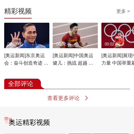
精彩视频
更多 >
00:02:00
00:02:45
00:02:49
[奥运新闻]东京奥运
[奥运新闻]中国奥运
[奥运新闻]展现
会：奋斗创造奇迹 拼
健儿：挑战 超越 突
力量 中国举重
搏书写传奇
破
运最佳战绩
全部评论
查看更多评论
奥运精彩视频