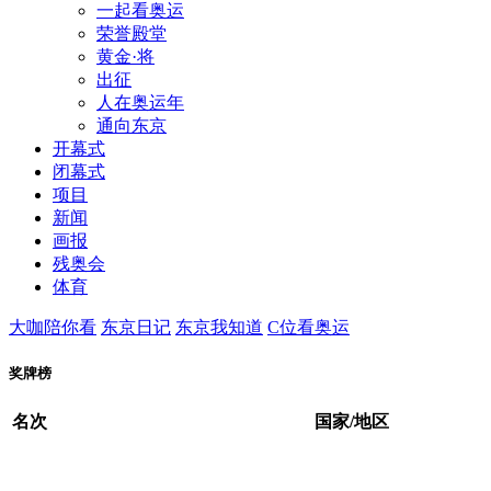
一起看奥运
荣誉殿堂
财经
教育
黄金·将
大国智造
大国
出征
人在奥运年
通向东京
开幕式
闭幕式
项目
CCTV.节目官网
新闻
画报
残奥会
体育
大咖陪你看
东京日记
东京我知道
C位看奥运
奖牌榜
名次
国家/地区