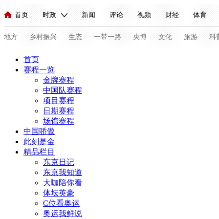
首页
时政
新闻
评论
视频
财经
体育
人民领袖习近平
直播
海外频道
片库
iPanda
栏目大全
联播+
English
中国领导人
节目单
Монгол
听音
央视快评
微视频
习式妙语
主持人
地方
乡村振兴
生态
一带一路
央博
文化
旅游
科
首页
赛程一览
总台春晚
网络
金牌赛程
中国队赛程
项目赛程
日期赛程
新闻
国内
场馆赛程
人民领袖习近平
中国骄傲
此刻是金
精品栏目
视频
小央视频
东京日记
现场
前线
东京我知道
大咖陪你看
体坛英豪
体育
直播
C位看奥运
VIP会员
CC
奥运我鲜说