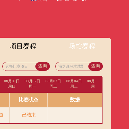
艺术
汽车
数智
5G
产业+
时尚
天气
才艺
网展
央央好物
项目赛程
场馆赛程
查询
查询
08月01日
08月02日
08月03日
08月04日
08月05日
08月06日
周日
周一
周二
周三
周四
周五
比赛状态
数据
道
已结束