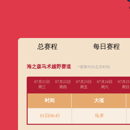
财经
教育
乡村振兴
生态环境
一带一路
大国智造
大国展会
大国保险
云顶对话
总赛程
每日赛程
CCTV.节目官网
直播
节目单
栏目
片库
海之森马术越野赛道
*赛事均为北京时间
07月21日
07月22日
07月23日
07月24日
07月2
周三
周四
周五
周六
周日
时间
大项
01日06:45
马术