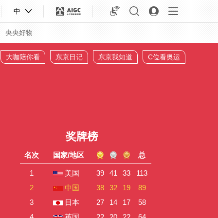
中
央央好物
大咖陪你看
东京日记
东京我知道
C位看奥运
奖牌榜
名次
国家/地区
总
1
美国
39
41
33
113
2
中国
38
32
19
89
合体育
亚冬会
3
日本
27
14
17
58
4
英国
22
20
22
64