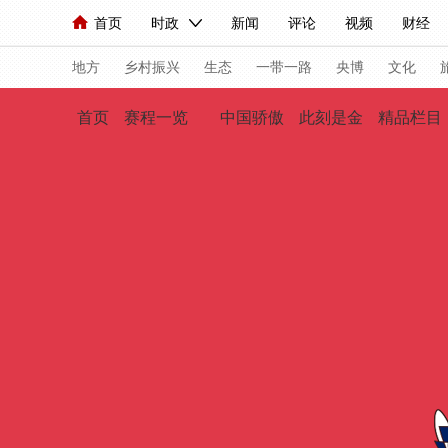
首页
时政
新闻
评论
视频
财经
人民领袖习近平
直播
海外频道
片库
iPanda
栏目大全
联播+
English
中国领导人
节目单
Монгол
听音
央视快评
微视频
习
地方
乡村振兴
生态
一带一路
央博
文化
首页
赛程一览
中国骄傲
此刻是金
精品栏目
总台春晚
网络春晚
共产党员网
秧纪录
新闻
国内
国际
评论
经济
军事
人民领袖习近平
联播+
热解读
天天学习
视频
小央视频
小央直播
直播中国
熊猫
现场
前线
比划
快看
蓝海中国
新兵
体育
直播
竞猜
2026年世界杯
2026
VIP会员
CCTV奥林匹克频道
生活体育大会