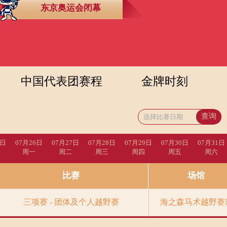
东京奥运会闭幕
央博
非遗
文化
旅游
科普
健康
乐龄
阅读
云起
超级工厂
智敬中国
全民健康
颜选攻略
海洋
中国代表团赛程
金牌时刻
热播榜
总台企业白名单
查询
5日
07月26日
07月27日
07月28日
07月29日
07月30日
07月31日
周一
周二
周三
周四
周五
周六
比赛
场馆
三项赛 - 团体及个人越野赛
海之森马术越野赛