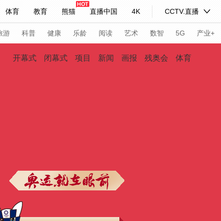
体育
教育
熊猫
直播中国
4K
CCTV.直播
式妙语
主持人
下载央视影音
热解读
天天学习
旅游
科普
健康
乐龄
阅读
艺术
数智
5G
产业+
开幕式
闭幕式
项目
新闻
画报
残奥会
体育
纪录片网
国家大剧院
大型活动
科技
法治
文娱
人物
公益
图片
习式妙语
央视快评
央视网评
光华锐评
锋面
频道
VR/AR
4K专区
全景新闻
请入列
人生第一次
人生第二次
年冬奥会
CBA
NBA
中超
国足
国际足球
网球
综
体育江湖
文化体育
冰雪道路
足球道路