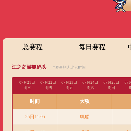
财经
教育
乡村振兴
生态环境
一带一路
央
大国智造
大国展会
大国保险
云顶对话
云起
总赛程
每日赛程
CCTV.节目官网
直播
节目单
栏目
片库
热
江之岛游艇码头
*赛事均为北京时间
07月21日
07月22日
07月23日
07月24日
07月25日
07
周三
周四
周五
周六
周日
时间
大项
25日11:05
帆船