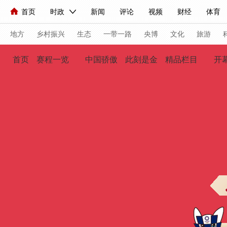
首页
时政
新闻
评论
视频
财经
体育
人民领袖习近平
直播
海外频道
片库
iPanda
栏目大全
联播+
English
中国领导人
节目单
Монгол
听音
央视快评
微视频
习式妙语
主持人
地方
乡村振兴
生态
一带一路
央博
文化
旅游
首页
赛程一览
中国骄傲
此刻是金
精品栏目
开
总台春晚
网络春晚
共产党员网
秧纪录
纪录片
新闻
国内
国际
评论
经济
军事
科技
人民领袖习近平
联播+
热解读
天天学习
习式妙
视频
小央视频
小央直播
直播中国
熊猫频道
现场
前线
比划
快看
蓝海中国
新兵请入列
体育
直播
竞猜
2026年世界杯
2026年冬奥会
VIP会员
CCTV奥林匹克频道
生活体育大会
体育江