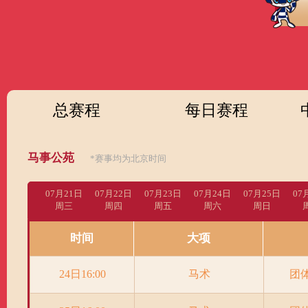
财经
教育
乡村振兴
生态环境
一带一路
央
大国智造
大国展会
大国保险
云顶对话
云起
总赛程
每日赛程
CCTV.节目官网
直播
节目单
栏目
片库
热
马事公苑
*赛事均为北京时间
07月21日
07月22日
07月23日
07月24日
07月25日
07
周三
周四
周五
周六
周日
时间
大项
24日16:00
马术
团