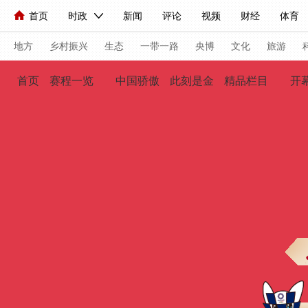
首页
时政
新闻
评论
视频
财经
体育
人民领袖习近平
直播
海外频道
片库
iPanda
栏目大全
联播+
English
中国领导人
节目单
Монгол
听音
央视快评
微视频
习式妙语
主持人
地方
乡村振兴
生态
一带一路
央博
文化
旅游
首页
赛程一览
中国骄傲
此刻是金
精品栏目
开
总台春晚
网络春晚
共产党员网
秧纪录
纪录片
新闻
国内
国际
评论
经济
军事
科技
人民领袖习近平
联播+
热解读
天天学习
习式妙
视频
小央视频
小央直播
直播中国
熊猫频道
现场
前线
比划
快看
蓝海中国
新兵请入列
体育
直播
竞猜
2026年世界杯
2026年冬奥会
VIP会员
CCTV奥林匹克频道
生活体育大会
体育江