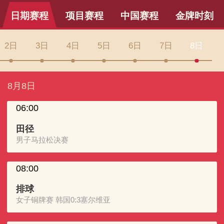
日期赛程
项目赛程
中国赛程
金牌时刻
2日
3日
4日
5日
6日
7日
8日
8月8日
06:00
田径
男子马拉松决赛
08:00
排球
女子铜牌赛 韩国0:3塞尔维亚