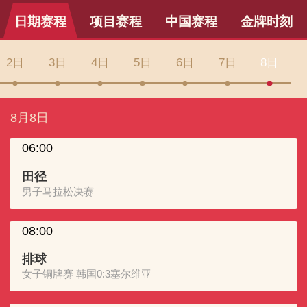
日期赛程
项目赛程
中国赛程
金牌时刻
2日
3日
4日
5日
6日
7日
8日
8月8日
06:00
田径
男子马拉松决赛
08:00
排球
女子铜牌赛 韩国0:3塞尔维亚