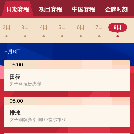
日期赛程
项目赛程
中国赛程
金牌时刻
2日
3日
4日
5日
6日
7日
8日
8月8日
06:00
田径
男子马拉松决赛
08:00
排球
女子铜牌赛 韩国0:3塞尔维亚