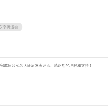
央博
非遗
文化
旅游
科普
健康
乐龄
阅读
云起
超级工厂
智敬中国
全民健康
颜选攻略
海洋
东京奥运会
热播榜
总台企业白名单