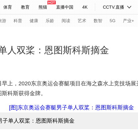
体育
教育
熊猫
直播中国
4K
CCTV.直播
式妙语
主持人
下载央视影音
热解读
天天学习
旅游
科普
健康
乐龄
阅读
艺术
数智
5G
产业+
纪录片网
国家大剧院
大型活动
单人双桨：恩图斯科斯摘金
科技
法治
文娱
人物
公益
图片
习式妙语
央视快评
央视网评
光华锐评
锋面
早上，2020东京奥运会赛艇项目在海之森水上竞技场展
图斯科斯获得金牌。
频道
VR/AR
4K专区
全景新闻
请入列
人生第一次
人生第二次
艇男子单人双桨：恩图斯科斯摘金
年冬奥会
CBA
NBA
中超
国足
国际足球
网球
综
体育江湖
文化体育
冰雪道路
足球道路