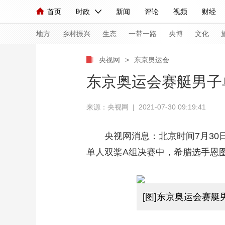
首页
时政
新闻
评论
视频
财经
人民领袖习近平
直播
海外频道
片库
iPanda
栏目大全
联播+
English
中国领导人
节目单
Монгол
听音
央视快评
微视频
习
地方
乡村振兴
生态
一带一路
央博
文化
央视网
>
东京奥运会
总台春晚
网络春晚
共产党员网
秧纪录
东京奥运会赛艇男子
来源：央视网 | 2021-07-30 09:19:41
新闻
国内
国际
评论
经济
军事
人民领袖习近平
联播+
热解读
天天学习
央视网消息：北京时间7月30日
单人双桨A组决赛中，希腊选手恩
视频
小央视频
小央直播
直播中国
熊猫
现场
前线
比划
快看
蓝海中国
新兵
[图]东京奥运会赛
体育
直播
竞猜
2026年世界杯
2026
VIP会员
CCTV奥林匹克频道
生活体育大会