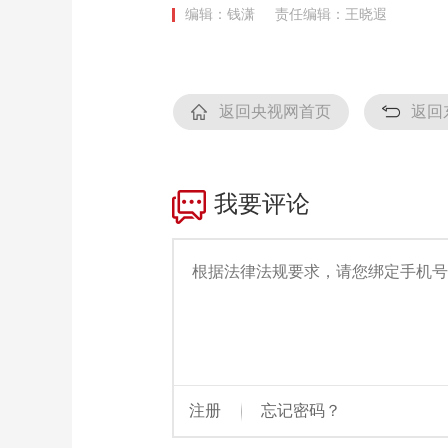
编辑：钱潇
责任编辑：王晓遐
财经
教育
乡村振兴
生态环境
一带一路
大国智造
大国展会
大国保险
云顶对话
返回央视网首页
返回
CCTV.节目官网
直播
节目单
栏目
片库