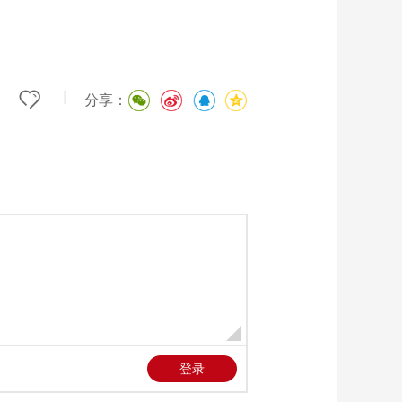
艺术
汽车
数智
5G
产业+
时尚
天气
才艺
网展
央央好物
|
分享：