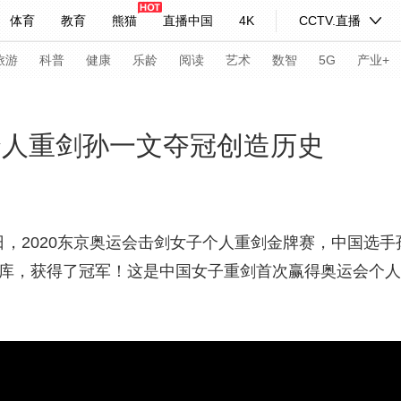
体育
教育
熊猫
直播中国
4K
CCTV.直播
式妙语
主持人
下载央视影音
热解读
天天学习
旅游
科普
健康
乐龄
阅读
艺术
数智
5G
产业+
纪录片网
国家大剧院
大型活动
个人重剑孙一文夺冠创造历史
科技
法治
文娱
人物
公益
图片
习式妙语
央视快评
央视网评
光华锐评
锋面
，2020东京奥运会击剑女子个人重剑金牌赛，中国选手
佩斯库，获得了冠军！这是中国女子重剑首次赢得奥运会个
频道
VR/AR
4K专区
全景新闻
请入列
人生第一次
人生第二次
年冬奥会
CBA
NBA
中超
国足
国际足球
网球
综
体育江湖
文化体育
冰雪道路
足球道路