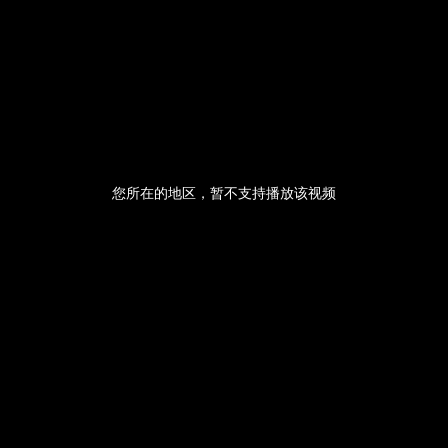
央博
非遗
文化
旅游
科普
健康
乐龄
阅读
云起
超级工厂
智敬中国
全民健康
颜选攻略
海洋
您所在的地区，暂不支持播放该视频
热播榜
总台企业白名单