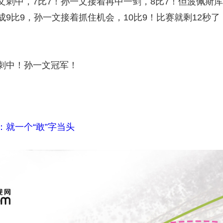
中，7比7！孙一文接着再中一剑，8比7！但波佩斯库
9比9，孙一文接着抓住机会，10比9！比赛就剩12秒了
中！孙一文冠军！
就一个“敢”字当头