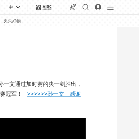
中
央央好物
孙一文通过加时赛的决一剑胜出，
人赛冠军！
>>>>>>孙一文：感谢
合体育
亚冬会