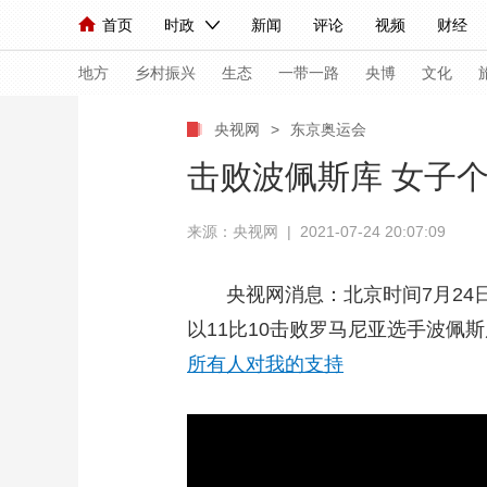
首页
时政
新闻
评论
视频
财经
人民领袖习近平
直播
海外频道
片库
iPanda
栏目大全
联播+
English
中国领导人
节目单
Монгол
听音
央视快评
微视频
习
地方
乡村振兴
生态
一带一路
央博
文化
央视网
>
东京奥运会
总台春晚
网络春晚
共产党员网
秧纪录
击败波佩斯库 女子
来源：央视网 | 2021-07-24 20:07:09
新闻
国内
国际
评论
经济
军事
人民领袖习近平
联播+
热解读
天天学习
央视网消息：北京时间7月24日
以11比10击败罗马尼亚选手波
视频
小央视频
小央直播
直播中国
熊猫
所有人对我的支持
现场
前线
比划
快看
蓝海中国
新兵
体育
直播
竞猜
2026年世界杯
2026
VIP会员
CCTV奥林匹克频道
生活体育大会