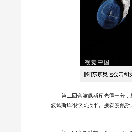
[图]东京奥运会击
第二回合波佩斯库先得一分，总比
波佩斯库很快又扳平。接着波佩斯库