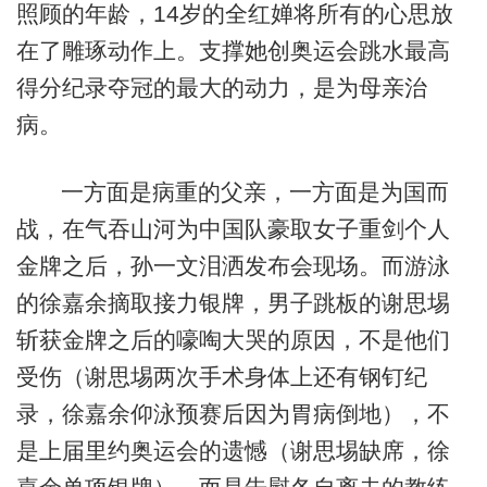
照顾的年龄，14岁的全红婵将所有的心思放
在了雕琢动作上。支撑她创奥运会跳水最高
得分纪录夺冠的最大的动力，是为母亲治
病。
一方面是病重的父亲，一方面是为国而
战，在气吞山河为中国队豪取女子重剑个人
金牌之后，孙一文泪洒发布会现场。而游泳
的徐嘉余摘取接力银牌，男子跳板的谢思埸
斩获金牌之后的嚎啕大哭的原因，不是他们
受伤（谢思埸两次手术身体上还有钢钉纪
录，徐嘉余仰泳预赛后因为胃病倒地），不
是上届里约奥运会的遗憾（谢思埸缺席，徐