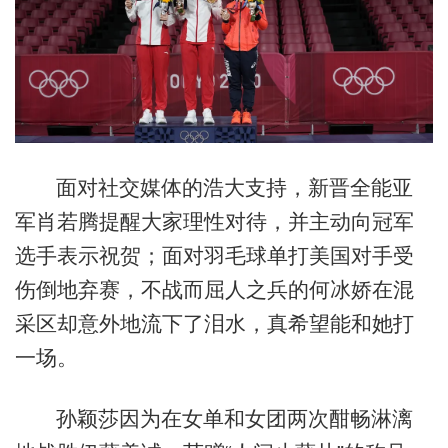
面对社交媒体的浩大支持，新晋全能亚
军肖若腾提醒大家理性对待，并主动向冠军
选手表示祝贺；面对羽毛球单打美国对手受
伤倒地弃赛，不战而屈人之兵的何冰娇在混
采区却意外地流下了泪水，真希望能和她打
一场。
孙颖莎因为在女单和女团两次酣畅淋漓