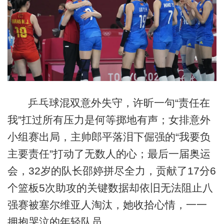
乒乓球混双意外失守，许昕一句“责任在
我”扛过所有压力是何等掷地有声；女排意外
小组赛出局，主帅郎平落泪下倔强的“我要负
主要责任”打动了无数人的心；最后一届奥运
会，32岁的队长邵婷拼尽全力，贡献了17分6
个篮板5次助攻的关键数据却依旧无法阻止八
强赛被塞尔维亚人淘汰，她收拾心情，一一
拥抱哭泣的年轻队员。