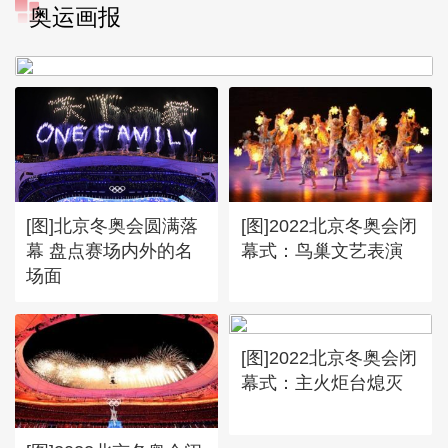
[图]冬奥会冬残奥会表彰大会
奥运画报
谷爱凌亮相引人瞩目
[图]北京冬奥会圆满落
[图]2022北京冬奥会闭
幕 盘点赛场内外的名
幕式：鸟巢文艺表演
场面
[图]2022北京冬奥会闭
幕式：主火炬台熄灭