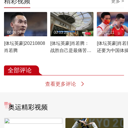
精彩视频
更多 >
00:09:07
00:03:20
00:02:11
[体坛英豪]20210808
[体坛英豪]肖若腾：
[体坛英豪]肖若
肖若腾
战胜自己是最痛苦也
还要为中国体
是最享受的事情
献力量
全部评论
查看更多评论
奥运精彩视频