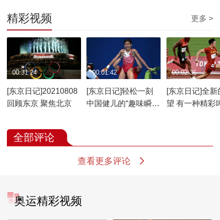
精彩视频
更多 >
00:31:24
00:01:42
00:02:36
[东京日记]20210808
[东京日记]轻松一刻
[东京日记]全新
回顾东京 聚焦北京
中国健儿的“趣味瞬
望 有一种精彩
间”
越”
全部评论
查看更多评论
奥运精彩视频