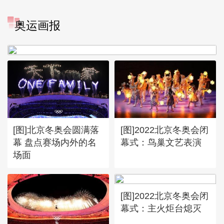
[图]冬奥会冬残奥会表彰大会
奥运画报
谷爱凌亮相引人瞩目
[图]北京冬奥会圆满落
[图]2022北京冬奥会闭
幕 盘点赛场内外的名
幕式：鸟巢文艺表演
场面
[图]2022北京冬奥会闭
幕式：主火炬台熄灭