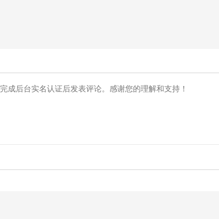
央博
非遗
文化
旅游
科普
健康
乐龄
阅读
云起
超级工厂
智敬中国
全民健康
颜选攻略
海洋
热播榜
总台企业白名单