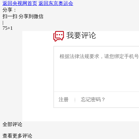
返回央视网首页
返回东京奥运会
分享：
财经
教育
乡村振兴
生态环境
一带一路
扫一扫 分享到微信
大国智造
大国展会
大国保险
云顶对话
|
75
+1
CCTV.节目官网
直播
节目单
栏目
片库
全部评论
查看更多评论