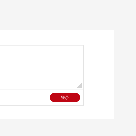
艺术
汽车
数智
5G
产业+
时尚
天气
才艺
网展
央央好物