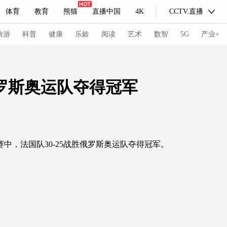
体育
教育
熊猫
直播中国
4K
CCTV.直播
式妙语
主持人
下载央视影音
热解读
天天学习
旅游
科普
健康
乐龄
阅读
艺术
数智
5G
产业+
纪录片网
国家大剧院
大型活动
罗斯奥运队夺得冠军
科技
法治
文娱
人物
公益
图片
习式妙语
央视快评
央视网评
光华锐评
锋面
，法国队30-25战胜俄罗斯奥运队夺得冠军。
频道
VR/AR
4K专区
全景新闻
请入列
人生第一次
人生第二次
冬奥会
CBA
NBA
中超
国足
国际足球
网球
综
体育江湖
文化体育
冰雪道路
足球道路