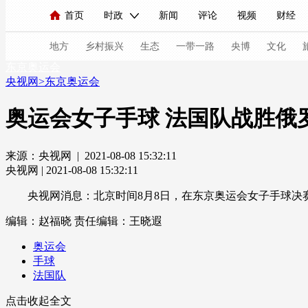
首页
时政
新闻
评论
视频
财经
人民领袖习近平
直播
海外频道
片库
iPanda
栏目大全
联播+
English
中国领导人
节目单
Монгол
听音
央视快评
微视频
习
地方
乡村振兴
生态
一带一路
央博
文化
东京奥运会
央视网
>
东京奥运会
总台春晚
网络春晚
共产党员网
秧纪录
奥运会女子手球 法国队战胜俄
来源：央视网 | 2021-08-08 15:32:11
新闻
国内
国际
评论
经济
军事
央视网 | 2021-08-08 15:32:11
人民领袖习近平
联播+
热解读
天天学习
央视网消息：北京时间8月8日，在东京奥运会女子手球决赛中
视频
小央视频
小央直播
直播中国
熊猫
编辑：赵福晓
责任编辑：王晓遐
现场
前线
比划
快看
蓝海中国
新兵
奥运会
手球
体育
直播
竞猜
2026年世界杯
2026年
法国队
VIP会员
CCTV奥林匹克频道
生活体育大会
点击收起全文