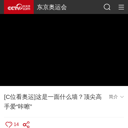
东京奥运会
[C位看奥运]这是一面什么墙？顶尖高
简介
手爱“咔嚓”
14