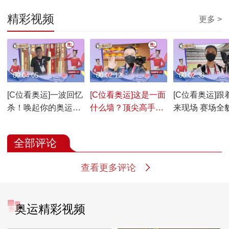
精彩视频
更多 >
00:04:05
00:02:12
00:02:38
[C位看奥运]一波回忆
[C位看奥运]这是一面
[C位看奥运]跟
杀！唤起你的奥运记
什么墙？顶尖高手
来现场 赛场全
忆
爱“咔嚓”
道
全部评论
查看更多评论
奥运精彩视频