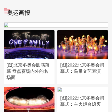
[图]冬奥会冬残奥会表彰大会
奥运画报
谷爱凌亮相引人瞩目
[图]北京冬奥会圆满落
[图]2022北京冬奥会闭
幕 盘点赛场内外的名
幕式：鸟巢文艺表演
场面
[图]2022北京冬奥会闭
幕式：主火炬台熄灭