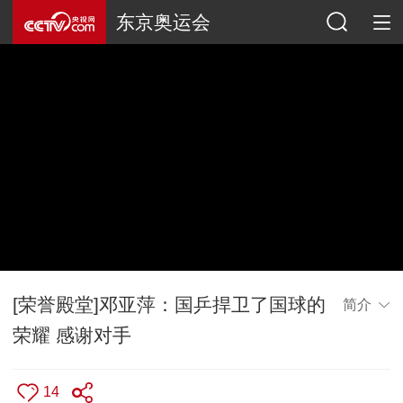
东京奥运会
[荣誉殿堂]邓亚萍：国乒捍卫了国球的
简介
荣耀 感谢对手
14