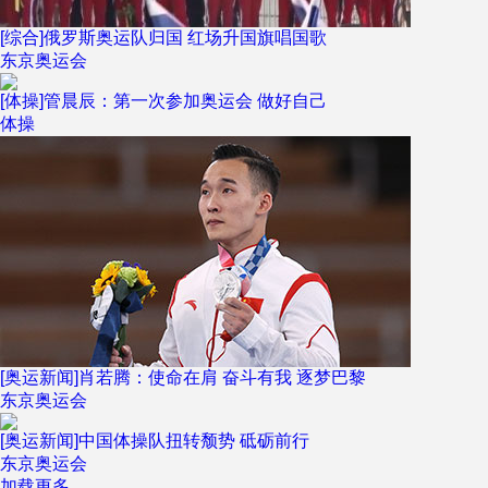
[综合]俄罗斯奥运队归国 红场升国旗唱国歌
东京奥运会
[体操]管晨辰：第一次参加奥运会 做好自己
体操
[奥运新闻]肖若腾：使命在肩 奋斗有我 逐梦巴黎
东京奥运会
[奥运新闻]中国体操队扭转颓势 砥砺前行
东京奥运会
加载更多