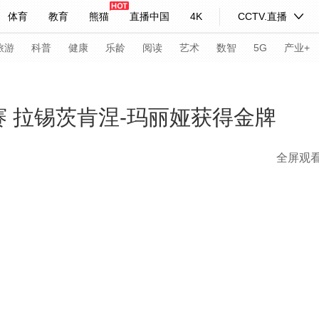
体育
教育
熊猫
直播中国
4K
CCTV.直播
式妙语
主持人
下载央视影音
热解读
天天学习
旅游
科普
健康
乐龄
阅读
艺术
数智
5G
产业+
纪录片网
国家大剧院
大型活动
赛 拉锡茨肯涅-玛丽娅获得金牌
全屏观
科技
法治
文娱
人物
公益
图片
习式妙语
央视快评
央视网评
光华锐评
锋面
频道
VR/AR
4K专区
全景新闻
请入列
人生第一次
人生第二次
年冬奥会
CBA
NBA
中超
国足
国际足球
网球
综
体育江湖
文化体育
冰雪道路
足球道路