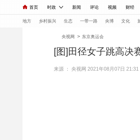
首页
时政
新闻
评论
视频
财经
人民领袖习近平
直播
海外频道
片库
iPanda
栏目大全
联播+
English
中国领导人
节目单
Монгол
听音
央视快评
微视频
习
地方
乡村振兴
生态
一带一路
央博
文化
>
央视网
东京奥运会
总台春晚
网络春晚
共产党员网
秧纪录
[图]田径女子跳高决
来源 ：
央视网
2021年08月07日 21:31
新闻
国内
国际
评论
经济
军事
人民领袖习近平
联播+
热解读
天天学习
视频
小央视频
小央直播
直播中国
熊猫
现场
前线
比划
快看
蓝海中国
新兵
体育
直播
竞猜
2026年世界杯
2026
VIP会员
CCTV奥林匹克频道
生活体育大会