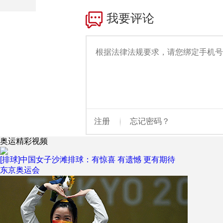
财经
教育
乡村振兴
生态环境
一带一路
大国智造
大国展会
大国保险
云顶对话
CCTV.节目官网
直播
节目单
栏目
片库
奥运精彩视频
[排球]中国女子沙滩排球：有惊喜 有遗憾 更有期待
东京奥运会