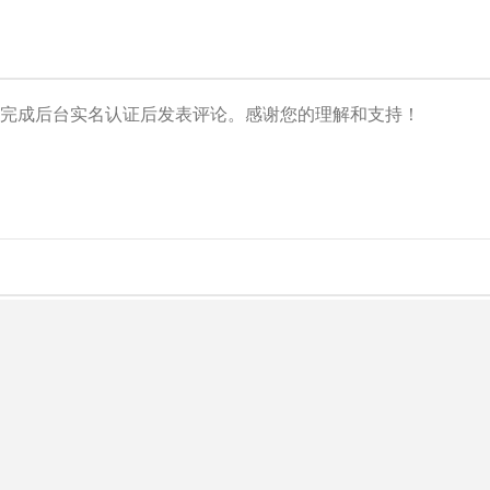
央博
非遗
文化
旅游
科普
健康
乐龄
阅读
云起
超级工厂
智敬中国
全民健康
颜选攻略
海洋
热播榜
总台企业白名单