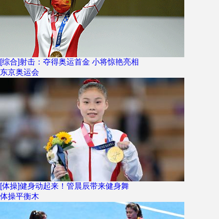
[综合]射击：夺得奥运首金 小将惊艳亮相
东京奥运会
[体操]健身动起来！管晨辰带来健身舞
体操平衡木