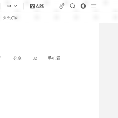
中
央央好物
看
分享
32
手机看
合体育
亚冬会