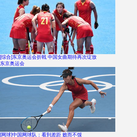
[综合]东京奥运会折戟 中国女曲期待再次绽放
东京奥运会
[网球]中国网球队：看到差距 败而不馁