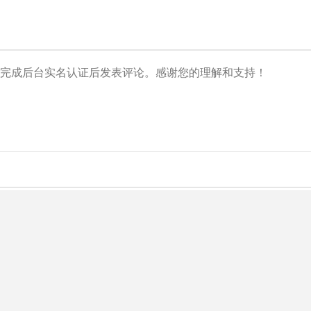
央博
非遗
文化
旅游
科普
健康
乐龄
阅读
云起
超级工厂
智敬中国
全民健康
颜选攻略
海洋
热播榜
总台企业白名单