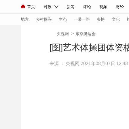
首页
时政
新闻
评论
视频
财经
人民领袖习近平
直播
海外频道
片库
iPanda
栏目大全
联播+
English
中国领导人
节目单
Монгол
听音
央视快评
微视频
习
地方
乡村振兴
生态
一带一路
央博
文化
>
央视网
东京奥运会
总台春晚
网络春晚
共产党员网
秧纪录
[图]艺术体操团体资格
来源 ：
央视网
2021年08月07日 12:43
新闻
国内
国际
评论
经济
军事
人民领袖习近平
联播+
热解读
天天学习
视频
小央视频
小央直播
直播中国
熊猫
现场
前线
比划
快看
蓝海中国
新兵
体育
直播
竞猜
2026年世界杯
2026
VIP会员
CCTV奥林匹克频道
生活体育大会