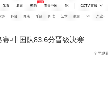
体育
教育
熊猫
直播中国
4K
CCTV.直播
式妙语
主持人
下载央视影音
热解读
天天学习
旅游
科普
健康
乐龄
阅读
艺术
数智
5G
产业+
纪录片网
国家大剧院
大型活动
赛-中国队83.6分晋级决赛
全屏观
科技
法治
文娱
人物
公益
图片
习式妙语
央视快评
央视网评
光华锐评
锋面
频道
VR/AR
4K专区
全景新闻
请入列
人生第一次
人生第二次
年冬奥会
CBA
NBA
中超
国足
国际足球
网球
综
体育江湖
文化体育
冰雪道路
足球道路