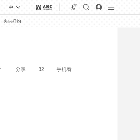
中
央央好物
看
分享
32
手机看
合体育
亚冬会