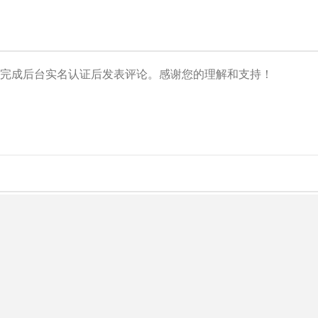
央博
非遗
文化
旅游
科普
健康
乐龄
阅读
云起
超级工厂
智敬中国
全民健康
颜选攻略
海洋
热播榜
总台企业白名单