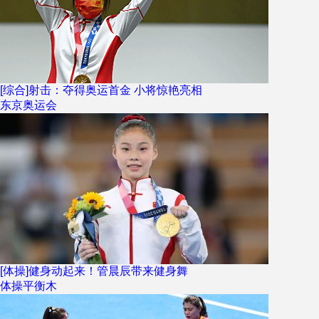
[综合]射击：夺得奥运首金 小将惊艳亮相
东京奥运会
[体操]健身动起来！管晨辰带来健身舞
体操平衡木