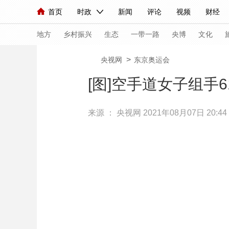
首页
时政
新闻
评论
视频
财经
人民领袖习近平
直播
海外频道
片库
iPanda
栏目大全
联播+
English
中国领导人
节目单
Монгол
听音
央视快评
微视频
习
地方
乡村振兴
生态
一带一路
央博
文化
>
央视网
东京奥运会
总台春晚
网络春晚
共产党员网
秧纪录
[图]空手道女子组手
来源 ：
央视网
2021年08月07日 20:44
新闻
国内
国际
评论
经济
军事
人民领袖习近平
联播+
热解读
天天学习
视频
小央视频
小央直播
直播中国
熊猫
现场
前线
比划
快看
蓝海中国
新兵
体育
直播
竞猜
2026年世界杯
2026
VIP会员
CCTV奥林匹克频道
生活体育大会