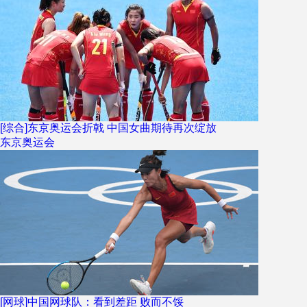
[综合]东京奥运会折戟 中国女曲期待再次绽放
东京奥运会
[网球]中国网球队：看到差距 败而不馁