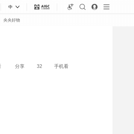
中
央央好物
看
分享
32
手机看
合体育
亚冬会