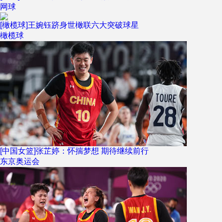
网球
[橄榄球]王婉钰跻身世橄联六大突破球星
橄榄球
[中国女篮]张芷婷：怀揣梦想 期待继续前行
东京奥运会