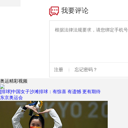
财经
教育
乡村振兴
生态环境
一带一路
大国智造
大国展会
大国保险
云顶对话
CCTV.节目官网
直播
节目单
栏目
片库
奥运精彩视频
[排球]中国女子沙滩排球：有惊喜 有遗憾 更有期待
东京奥运会