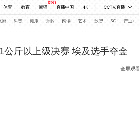
体育
教育
熊猫
直播中国
4K
CCTV.直播
式妙语
主持人
下载央视影音
热解读
天天学习
旅游
科普
健康
乐龄
阅读
艺术
数智
5G
产业+
纪录片网
国家大剧院
大型活动
61公斤以上级决赛 埃及选手夺金
全屏观
科技
法治
文娱
人物
公益
图片
习式妙语
央视快评
央视网评
光华锐评
锋面
频道
VR/AR
4K专区
全景新闻
请入列
人生第一次
人生第二次
年冬奥会
CBA
NBA
中超
国足
国际足球
网球
综
体育江湖
文化体育
冰雪道路
足球道路