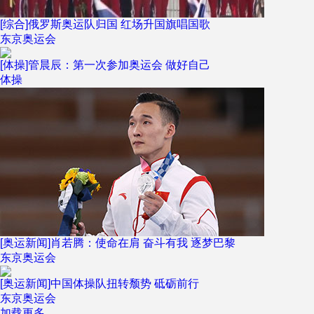
[综合]俄罗斯奥运队归国 红场升国旗唱国歌
东京奥运会
[体操]管晨辰：第一次参加奥运会 做好自己
体操
[奥运新闻]肖若腾：使命在肩 奋斗有我 逐梦巴黎
东京奥运会
[奥运新闻]中国体操队扭转颓势 砥砺前行
东京奥运会
加载更多