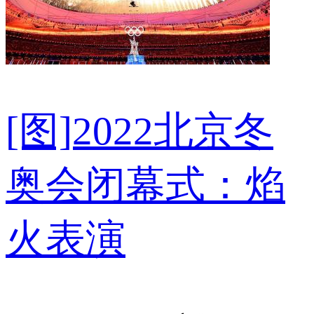
[图]2022北京冬
奥会闭幕式：焰
火表演