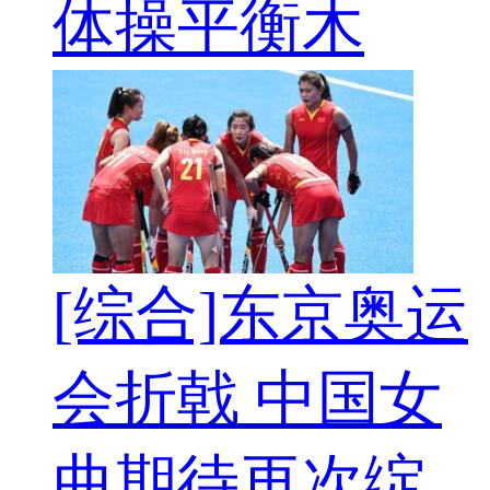
体操平衡木
[综合]东京奥运
会折戟 中国女
曲期待再次绽