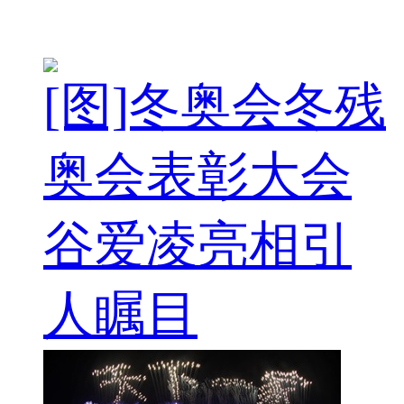
[图]冬奥会冬残
奥会表彰大会
谷爱凌亮相引
人瞩目