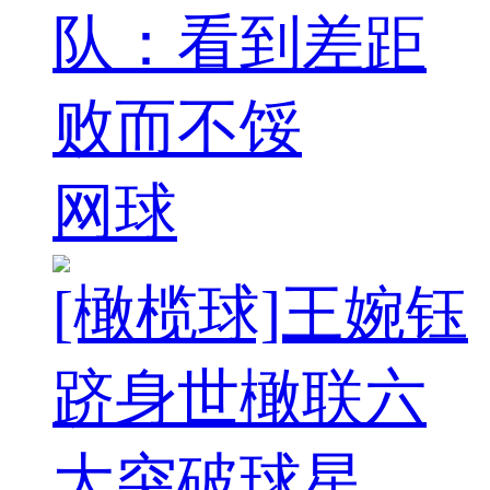
队：看到差距
败而不馁
网球
[橄榄球]王婉钰
跻身世橄联六
大突破球星