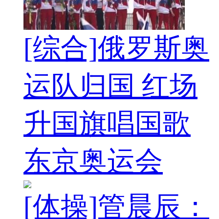
[综合]俄罗斯奥
运队归国 红场
升国旗唱国歌
东京奥运会
[体操]管晨辰：