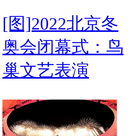
[图]2022北京冬
奥会闭幕式：鸟
巢文艺表演