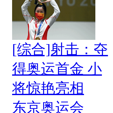
[综合]射击：夺
得奥运首金 小
将惊艳亮相
东京奥运会