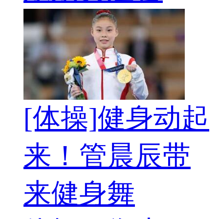
[体操]健身动起
来！管晨辰带
来健身舞