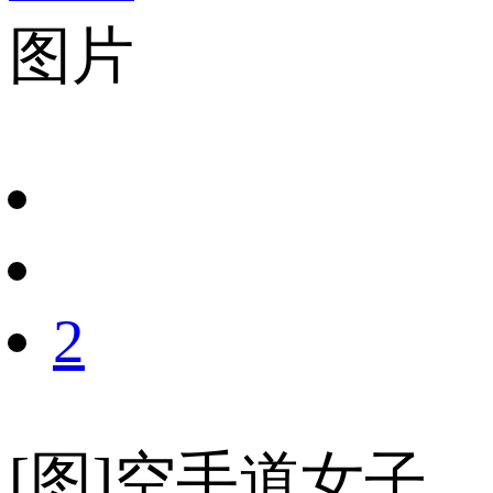
图片
财经
教育
乡村振兴
生态环境
一带一路
央博
大国智造
大国展会
大国保险
云顶对话
云起
超
CCTV.节目官网
直播
节目单
栏目
片库
热播榜
2
[图]空手道女子