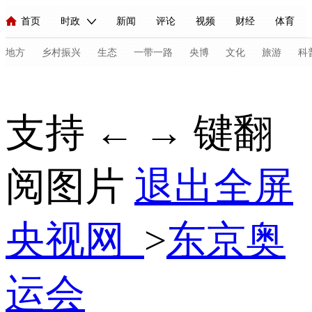
首页
时政
新闻
评论
视频
财经
体育
人民领袖习近平
直播
海外频道
片库
iPanda
栏目大全
联播+
English
中国领导人
节目单
Монгол
听音
央视快评
微视频
习式妙语
主持人
地方
乡村振兴
生态
一带一路
央博
文化
旅游
科
总台春晚
网络春晚
共产党员网
秧纪录
纪录片网
支持 ← → 键翻
新闻
国内
国际
评论
经济
军事
科技
法
阅图片
退出全屏
人民领袖习近平
联播+
热解读
天天学习
习式妙语
视频
小央视频
小央直播
直播中国
熊猫频道
V
央视网
>
东京奥
现场
前线
比划
快看
蓝海中国
新兵请入列
体育
直播
竞猜
2026年世界杯
2026年冬奥会
C
运会
VIP会员
CCTV奥林匹克频道
生活体育大会
体育江湖