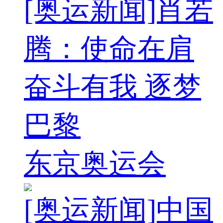
[奥运新闻]肖若
腾：使命在肩
奋斗有我 逐梦
巴黎
东京奥运会
[奥运新闻]中国