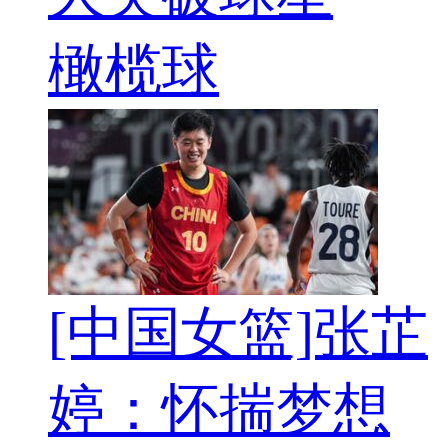
橄榄球
[中国女篮]张芷
婷：怀揣梦想