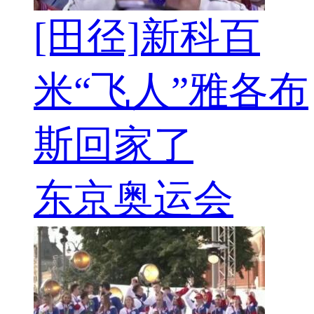
[田径]新科百
米“飞人”雅各布
斯回家了
东京奥运会