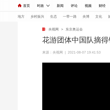
首页
时政
新闻
评论
视频
财经
人民领袖习近平
直播
海外频道
片库
iPanda
栏目大全
联播+
English
中国领导人
节目单
Монгол
听音
央视快评
微视频
习
地方
乡村振兴
生态
一带一路
央博
文化
央视网
>
东京奥运会
总台春晚
网络春晚
共产党员网
秧纪录
花游团体中国队摘得
来源：央视网 | 2021-08-07 19:41:53
新闻
国内
国际
评论
经济
军事
人民领袖习近平
联播+
热解读
天天学习
视频
小央视频
小央直播
直播中国
熊猫
现场
前线
比划
快看
蓝海中国
新兵
体育
直播
竞猜
2026年世界杯
2026
VIP会员
CCTV奥林匹克频道
生活体育大会