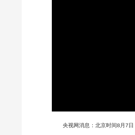
财经
教育
乡村振兴
生态环境
一带一路
大国智造
大国展会
大国保险
云顶对话
CCTV.节目官网
直播
节目单
栏目
片库
央视网消息：北京时间8月7日，