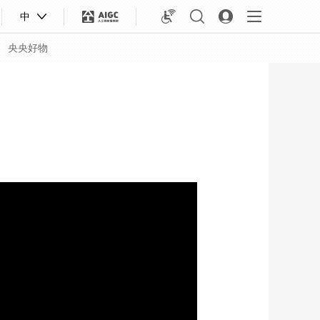
中
央央好物
合体育
亚冬会