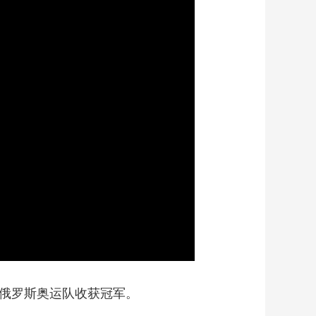
艺术
汽车
数智
5G
产业+
时尚
天气
才艺
网展
央央好物
俄罗斯奥运队收获冠军。