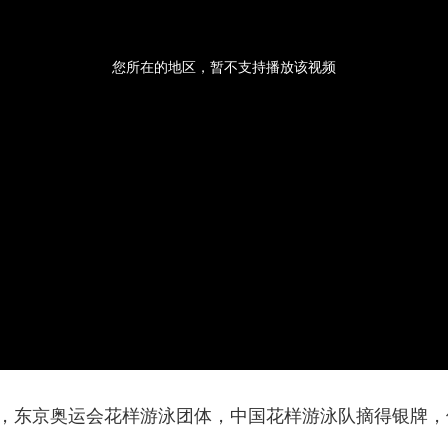
央博
非遗
文化
旅游
科普
健康
乐龄
阅读
云起
超级工厂
智敬中国
全民健康
颜选攻略
海洋
您所在的地区，暂不支持播放该视频
热播榜
总台企业白名单
东京奥运会花样游泳团体，中国花样游泳队摘得银牌，