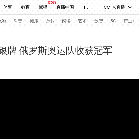
体育
教育
熊猫
直播中国
4K
CCTV.直播
式妙语
主持人
下载央视影音
热解读
天天学习
旅游
科普
健康
乐龄
阅读
艺术
数智
5G
产业+
纪录片网
国家大剧院
大型活动
银牌 俄罗斯奥运队收获冠军
科技
法治
文娱
人物
公益
图片
习式妙语
央视快评
央视网评
光华锐评
锋面
频道
VR/AR
4K专区
全景新闻
请入列
人生第一次
人生第二次
年冬奥会
CBA
NBA
中超
国足
国际足球
网球
综
体育江湖
文化体育
冰雪道路
足球道路