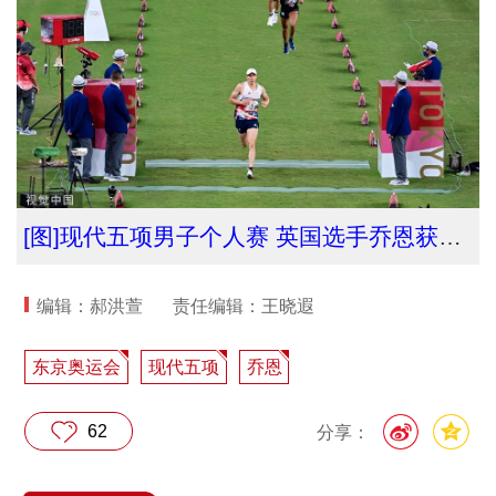
[图]现代五项男子个人赛 英国选手乔恩获得金牌
编辑：郝洪萱
责任编辑：王晓遐
东京奥运会
现代五项
乔恩
62
分享：