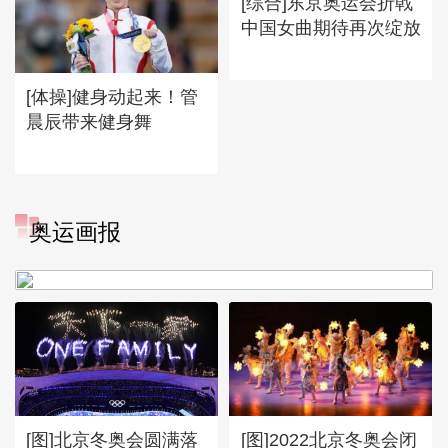
[综合]东京奥运会折戟
中国女曲期待再次绽放
[体操]健身动起来！管
晨辰带来健身舞
[图]冬奥会冬残奥会表彰大会
奥运画报
谷爱凌亮相引人瞩目
[图]北京冬奥会圆满落
[图]2022北京冬奥会闭