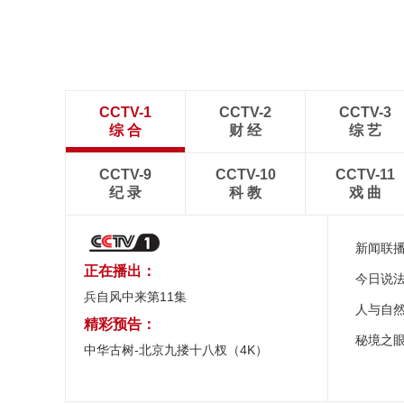
式：主火炬台熄灭
CCTV-1
CCTV-2
CCTV-3
综 合
财 经
综 艺
CCTV-9
CCTV-10
CCTV-11
纪 录
科 教
戏 曲
新闻联
正在播出：
今日说
兵自风中来第11集
人与自
精彩预告：
秘境之
中华古树-北京九搂十八杈（4K）