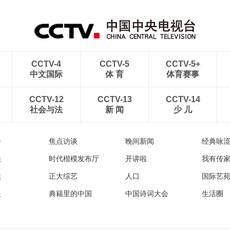
式：意大利八分钟表演
式：中国代表团入场
CCTV-4
CCTV-5
CCTV-5+
中文国际
体 育
体育赛事
CCTV-12
CCTV-13
CCTV-14
社会与法
新 闻
少 儿
播
焦点访谈
晚间新闻
经典咏
法
时代楷模发布厅
开讲啦
我有传
然
正大综艺
人口
国际艺
眼
典籍里的中国
中国诗词大会
生活圈