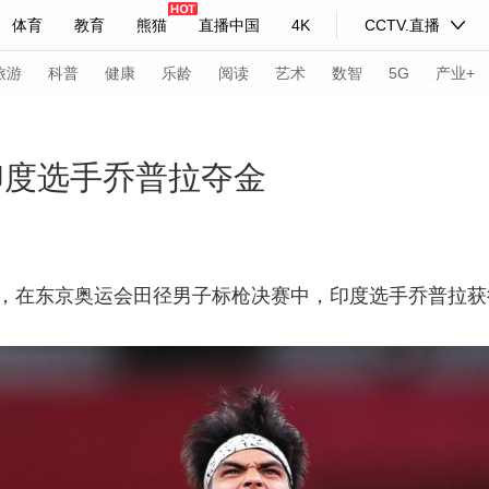
体育
教育
熊猫
直播中国
4K
CCTV.直播
式妙语
主持人
下载央视影音
热解读
天天学习
旅游
科普
健康
乐龄
阅读
艺术
数智
5G
产业+
纪录片网
国家大剧院
大型活动
印度选手乔普拉夺金
科技
法治
文娱
人物
公益
图片
习式妙语
央视快评
央视网评
光华锐评
锋面
日，在东京奥运会田径男子标枪决赛中，印度选手乔普拉获
频道
VR/AR
4K专区
全景新闻
请入列
人生第一次
人生第二次
年冬奥会
CBA
NBA
中超
国足
国际足球
网球
综
体育江湖
文化体育
冰雪道路
足球道路