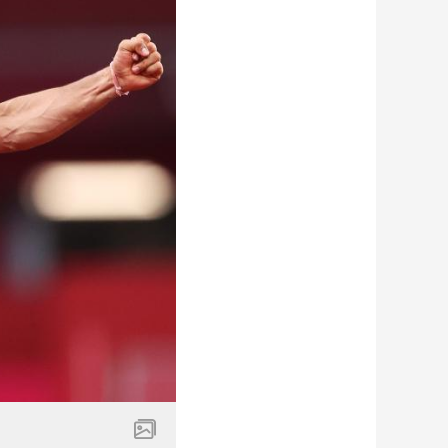
艺术
汽车
数智
5G
产业+
时尚
天气
才艺
网展
央央好物