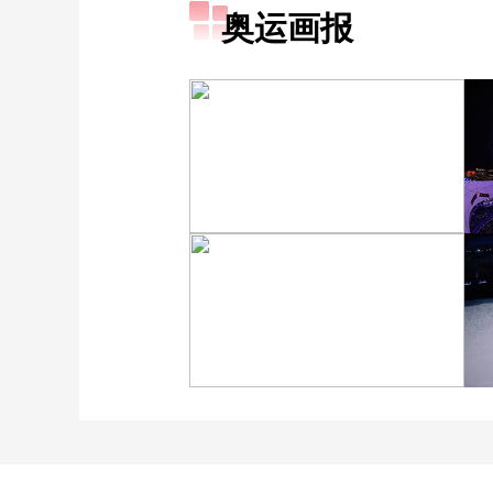
奥运画报
[图]冬奥会冬残奥会表彰大
会 谷爱凌亮相引人瞩目
[图]2022北京冬奥会闭幕