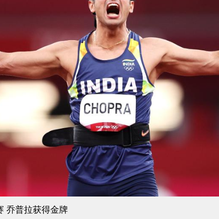
央博
非遗
文化
旅游
科普
健康
乐龄
阅读
云起
超级工厂
智敬中国
全民健康
颜选攻略
海洋
热播榜
总台企业白名单
赛 乔普拉获得金牌