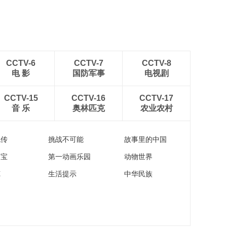
子30km集体出发颁奖仪式
CCTV-6
CCTV-7
CCTV-8
电 影
国防军事
电视剧
CCTV-15
CCTV-16
CCTV-17
音 乐
奥林匹克
农业农村
流传
挑战不可能
故事里的中国
家宝
第一动画乐园
动物世界
苑
生活提示
中华民族