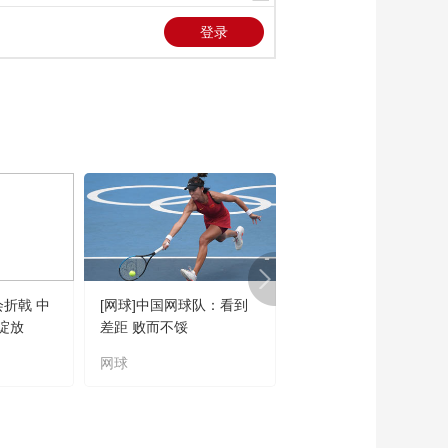
会折戟 中
[网球]中国网球队：看到
[橄榄球]王婉钰跻身世
绽放
差距 败而不馁
联六大突破球星
网球
橄榄球