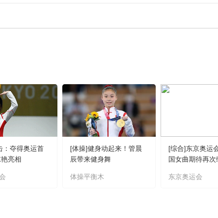
射击：夺得奥运首
[体操]健身动起来！管晨
[综合]东京奥运
惊艳亮相
辰带来健身舞
国女曲期待再次
会
体操平衡木
东京奥运会