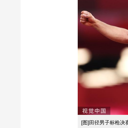
财经
教育
乡村振兴
生态环境
一带一路
大国智造
大国展会
大国保险
云顶对话
CCTV.节目官网
直播
节目单
栏目
片库
[图]田径男子标枪决