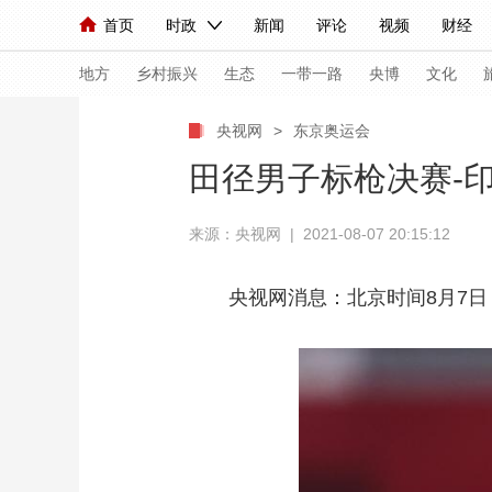
首页
时政
新闻
评论
视频
财经
人民领袖习近平
直播
海外频道
片库
iPanda
栏目大全
联播+
English
中国领导人
节目单
Монгол
听音
央视快评
微视频
习
地方
乡村振兴
生态
一带一路
央博
文化
央视网
>
东京奥运会
总台春晚
网络春晚
共产党员网
秧纪录
田径男子标枪决赛-
来源：央视网 | 2021-08-07 20:15:12
新闻
国内
国际
评论
经济
军事
人民领袖习近平
联播+
热解读
天天学习
央视网消息：北京时间8月7
视频
小央视频
小央直播
直播中国
熊猫
现场
前线
比划
快看
蓝海中国
新兵
体育
直播
竞猜
2026年世界杯
2026
VIP会员
CCTV奥林匹克频道
生活体育大会