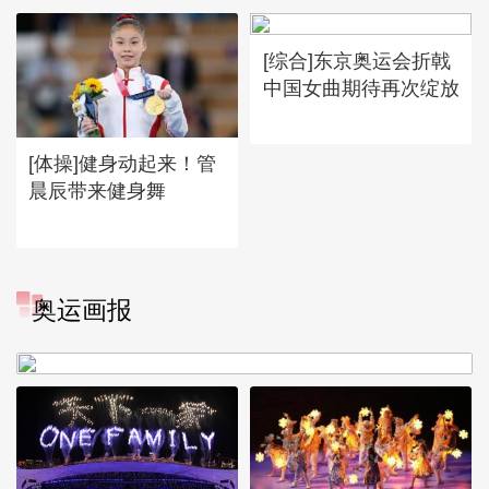
[综合]东京奥运会折戟
中国女曲期待再次绽放
[体操]健身动起来！管
晨辰带来健身舞
[图]冬奥会冬残奥会表彰大会
奥运画报
谷爱凌亮相引人瞩目