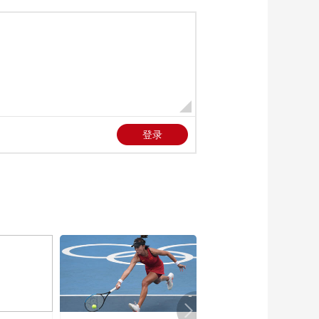
00:00:37
[体坛英豪]李雯雯：奥
运会夺冠比想象中轻
松
00:00:36
[体坛英豪]20210807
中国女子乒乓球队
00:33:10
[体坛英豪]王曼昱：珍
惜上场机会 打出气势
00:01:39
[体坛英豪]陈梦：强大
的信念支撑自己取得
好成绩
00:03:01
[体坛英豪]孙颖莎：对
阵伊藤美诚打出优势
00:01:45
[体坛英豪]刘诗雯：感
谢教练 感谢队友们的