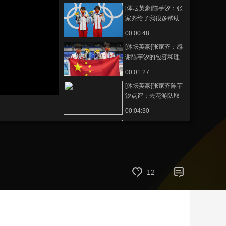
[体坛英豪]陈芋汐：张
艺术
汽车
数智
5G
产业+
家齐给了我很多帮助
时尚
天气
才艺
网展
央央好物
00:00:48
[体坛英豪]张家齐：感
谢陈芋汐的包容和理
解
00:01:27
[体坛英豪]张家齐陈芋
汐点评：去花游队取
过经
00:04:30
[体坛英豪]20210807
李雯雯、张国政、吴
美锦
00:12:20
[体坛英豪]李雯雯：感
12
谢两位教练的耐心教
导
00:00:52
[体坛英豪]张国政：李
雯雯的塑造过程经历
了波折