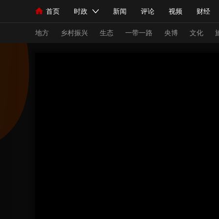
首页
时政
新闻
评论
视频
财经
人民领袖习近平
直播
海外频道
片库
iPanda
栏目大全
联播+
English
中国领导人
节目单
Монгол
听音
央视快评
微视频
习
地方
乡村振兴
生态
一带一路
央博
文化
总台春晚
网络春晚
共产党员网
秧纪录
新闻
国内
国际
评论
经济
军事
人民领袖习近平
联播+
热解读
天天学习
视频
小央视频
小央直播
直播中国
熊猫
现场
前线
比划
快看
蓝海中国
新兵
体育
直播
竞猜
2026年世界杯
2026
VIP会员
CCTV奥林匹克频道
生活体育大会