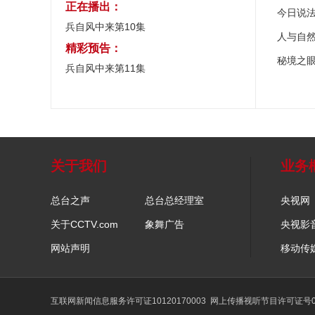
正在播出：
今日说
兵自风中来第10集
人与自
精彩预告：
秘境之
兵自风中来第11集
关于我们
业务
总台之声
总台总经理室
央视网
关于CCTV.com
象舞广告
央视影
网站声明
移动传
互联网新闻信息服务许可证10120170003
网上传播视听节目许可证号01