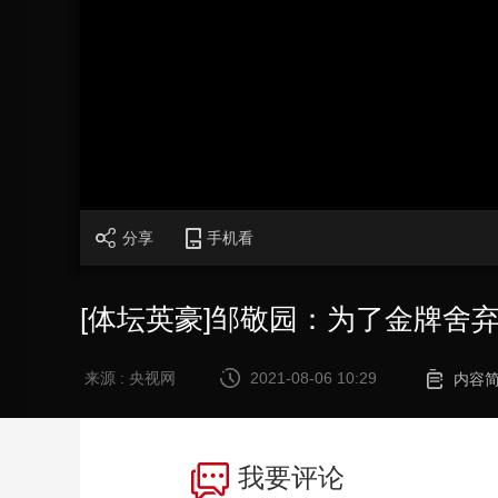
财经
教育
乡村振兴
生态环境
一带一路
大国智造
大国展会
大国保险
云顶对话
CCTV.节目官网
直播
节目单
栏目
片库
分享
手机看
[体坛英豪]邹敬园：为了金牌舍
来源 : 央视网
2021-08-06 10:29
内容