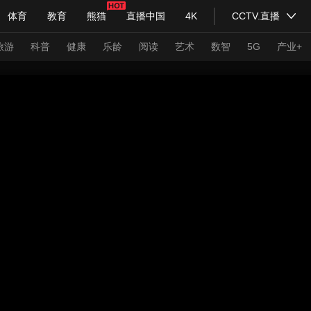
体育
教育
熊猫
直播中国
4K
CCTV.直播
式妙语
主持人
下载央视影音
热解读
天天学习
旅游
科普
健康
乐龄
阅读
艺术
数智
5G
产业+
纪录片网
国家大剧院
大型活动
科技
法治
文娱
人物
公益
图片
习式妙语
央视快评
央视网评
光华锐评
锋面
频道
VR/AR
4K专区
全景新闻
请入列
人生第一次
人生第二次
年冬奥会
CBA
NBA
中超
国足
国际足球
网球
综
体育江湖
文化体育
冰雪道路
足球道路