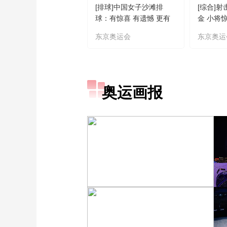
[排球]中国女子沙滩排
[综合]
球：有惊喜 有遗憾 更有
金 小将
期待
东京奥运会
东京奥运
奥运画报