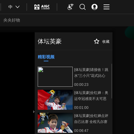
中
央央好物
体坛英豪
收藏
[体坛英豪]邹敬
正在播放
园：为了金牌舍弃很多 觉得很
值得
精彩视频
[体坛英豪]请接收！跳
水“三小只”花式比心
00:00:23
[体坛英豪]全红婵：奥
运夺冠感觉不太可思
议
00:01:00
[体坛英豪]全红婵点评
合体育
亚冬会
自己比赛 全程凡尔赛
00:06:47