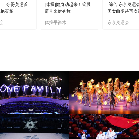
射击：夺得奥运首
[体操]健身动起来！管晨
[综合]东京奥运
惊艳亮相
辰带来健身舞
国女曲期待再次
会
体操平衡木
东京奥运会