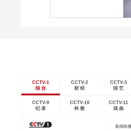
[图]冬奥会冬残奥会表彰大
会 谷爱凌亮相引人瞩目
[图]2022北京冬奥会闭幕
式：主火炬台熄灭
CCTV-1
CCTV-2
CCTV-3
综 合
财 经
综 艺
CCTV-9
CCTV-10
CCTV-11
纪 录
科 教
戏 曲
新闻联