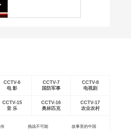
施廷懋带领我实现梦
[图]2022北京冬奥会闭幕
想
式：焰火表演
00:02:48
[体坛英豪]施廷懋：每
天训练都承载着拿冠
军的压力
00:01:41
[体坛英豪]王涵：比赛
[图]北京冬奥会越野滑雪女
很紧张 害怕自己影响
子30km集体出发颁奖仪式
搭档
00:00:51
[体坛英豪]20210806
邹敬园
00:11:48
CCTV-6
CCTV-7
CCTV-8
[体坛英豪]邹敬园：为
电 影
国防军事
电视剧
了金牌舍弃很多 觉得
很值得
00:02:57
CCTV-15
CCTV-16
CCTV-17
[体坛英豪]邹敬园：之
音 乐
奥林匹克
农业农村
前压力太大 这次比赛
没有多想
00:03:14
流传
挑战不可能
故事里的中国
[体坛英豪]邹敬园：奥