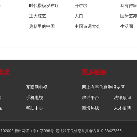
法
时代楷模发布厅
开讲啦
我有传
然
正大综艺
人口
国际艺
眼
典籍里的中国
中国诗词大会
生活圈
概况
更多链接
互联网电视
网上有害信息举报专区
音
手机电视
辟谣平台
法律顾问
媒
帮助中心
望海热线
人才招聘
02002 新出网证（京）字098号
违法和不良信息举报电话:010-88427865