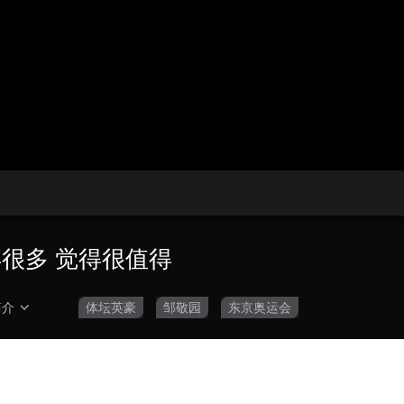
央博
非遗
文化
旅游
科普
健康
乐龄
阅读
云起
超级工厂
智敬中国
全民健康
颜选攻略
海洋
热播榜
总台企业白名单
弃很多 觉得很值得
简介
体坛英豪
邹敬园
东京奥运会