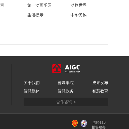
运冠军是目标 终于实
家宝
第一动画乐园
动物世界
现梦想
00:00:56
苑
生活提示
中华民族
[体坛英豪]20210805
管晨辰、唐茜靖
00:14:37
[体坛英豪]管晨辰：比
赛中有点慌 找最熟悉
的声音
00:01:28
[体坛英豪]唐茜靖：我
一定要坚持到巴黎
00:01:34
关于我们
智媒学院
成果发布
[体坛英豪]20210804
智慧媒体
智慧政务
智慧教育
中国女子橄榄球队
合作咨询 >
00:14:39
[体坛英豪]陈可怡：对
阵日本 发挥了我们应
有的水平
网络110
00:02:12
报警服务