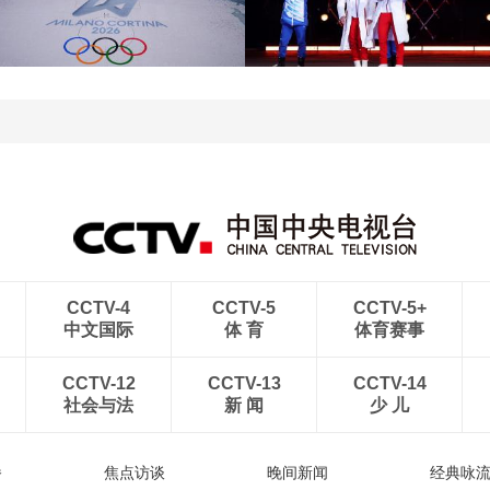
[图]北京冬奥会圆满落幕
[图]2022北京冬奥会闭幕
盘点赛场内外的名场面
式：鸟巢文艺表演
[图]2022北京冬奥会闭幕
[图]2022北京冬奥会闭幕
式：意大利八分钟表演
式：中国代表团入场
CCTV-4
CCTV-5
CCTV-5+
中文国际
体 育
体育赛事
CCTV-12
CCTV-13
CCTV-14
社会与法
新 闻
少 儿
播
焦点访谈
晚间新闻
经典咏