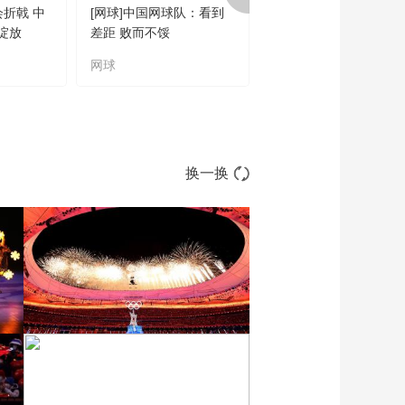
付出
会折戟 中
[网球]中国网球队：看到
[橄榄球]王婉钰跻身世
00:01:37
绽放
差距 败而不馁
联六大突破球星
[体坛英豪]20210807
张常鸿、杜丽
网球
橄榄球
00:07:08
[体坛英豪]杜丽：“00
后”小将令人刮目相看
00:00:19
换一换
[体坛英豪]张常鸿：比
赛没有压力 全力去拼
00:00:45
[体坛英豪]20210806
王涵、施廷懋
00:14:43
[体坛英豪]施廷懋：热
爱跳水 享受它带来的
成就感
00:06:29
[体坛英豪]王涵：感谢