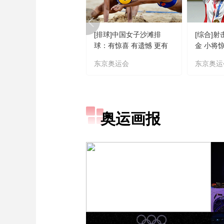
[排球]中国女子沙滩排
[综合]
球：有惊喜 有遗憾 更有
金 小将
期待
东京奥运会
东京奥运
奥运画报