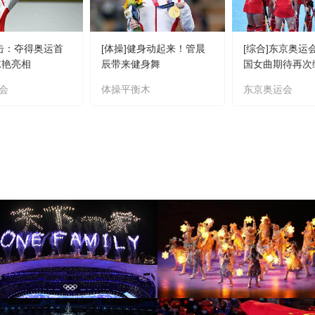
射击：夺得奥运首
[体操]健身动起来！管晨
[综合]东京奥运
惊艳亮相
辰带来健身舞
国女曲期待再次
会
体操平衡木
东京奥运会