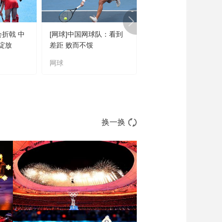
会折戟 中
[网球]中国网球队：看到
[橄榄球]王婉钰跻身世
绽放
差距 败而不馁
联六大突破球星
网球
橄榄球
换一换