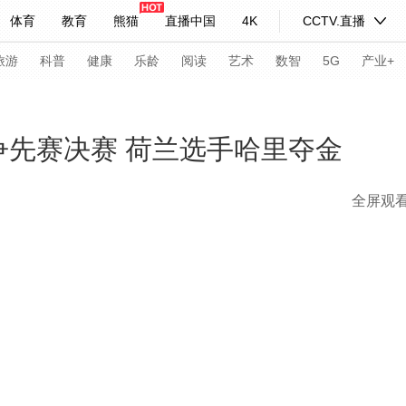
体育
教育
熊猫
直播中国
4K
CCTV.直播
式妙语
主持人
下载央视影音
热解读
天天学习
旅游
科普
健康
乐龄
阅读
艺术
数智
5G
产业+
纪录片网
国家大剧院
大型活动
争先赛决赛 荷兰选手哈里夺金
全屏观
科技
法治
文娱
人物
公益
图片
习式妙语
央视快评
央视网评
光华锐评
锋面
频道
VR/AR
4K专区
全景新闻
请入列
人生第一次
人生第二次
年冬奥会
CBA
NBA
中超
国足
国际足球
网球
综
体育江湖
文化体育
冰雪道路
足球道路