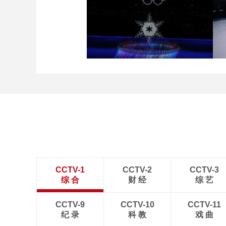
[图]冬奥会冬残奥会表彰大
会 谷爱凌亮相引人瞩目
[图]2022北京冬奥会闭幕
式：主火炬台熄灭
CCTV-1
CCTV-2
CCTV-3
综 合
财 经
综 艺
CCTV-9
CCTV-10
CCTV-11
纪 录
科 教
戏 曲