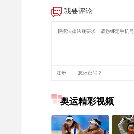
财经
教育
乡村振兴
生态环境
一带一路
大国智造
大国展会
大国保险
云顶对话
CCTV.节目官网
直播
节目单
栏目
片库
奥运精彩视频