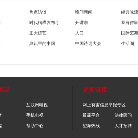
播
焦点访谈
晚间新闻
经典咏
法
时代楷模发布厅
开讲啦
我有传
然
正大综艺
人口
国际艺
眼
典籍里的中国
中国诗词大会
生活圈
概况
更多链接
互联网电视
网上有害信息举报专区
音
手机电视
辟谣平台
法律顾问
媒
帮助中心
望海热线
人才招聘