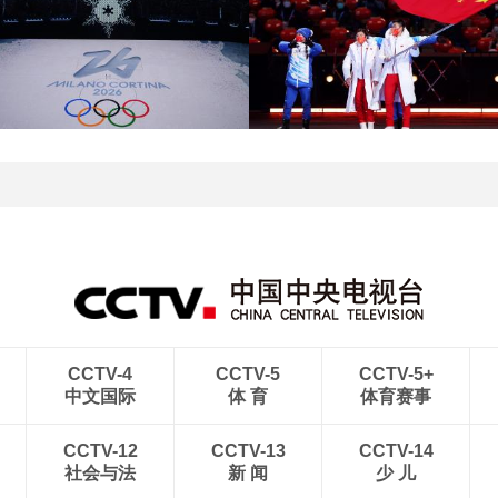
[图]北京冬奥会圆满落幕
[图]2022北京冬奥会闭幕
盘点赛场内外的名场面
式：鸟巢文艺表演
[图]2022北京冬奥会闭幕
[图]2022北京冬奥会闭幕
式：意大利八分钟表演
式：中国代表团入场
CCTV-4
CCTV-5
CCTV-5+
中文国际
体 育
体育赛事
CCTV-12
CCTV-13
CCTV-14
社会与法
新 闻
少 儿