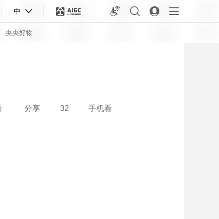
中
央央好物
看
分享
32
手机看
合体育
亚冬会