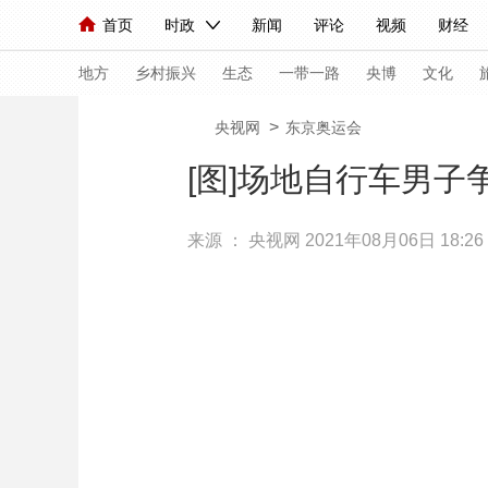
首页
时政
新闻
评论
视频
财经
人民领袖习近平
直播
海外频道
片库
iPanda
栏目大全
联播+
English
中国领导人
节目单
Монгол
听音
央视快评
微视频
习
地方
乡村振兴
生态
一带一路
央博
文化
>
央视网
东京奥运会
总台春晚
网络春晚
共产党员网
秧纪录
[图]场地自行车男子
来源 ：
央视网
2021年08月06日 18:26
新闻
国内
国际
评论
经济
军事
人民领袖习近平
联播+
热解读
天天学习
视频
小央视频
小央直播
直播中国
熊猫
现场
前线
比划
快看
蓝海中国
新兵
体育
直播
竞猜
2026年世界杯
2026
VIP会员
CCTV奥林匹克频道
生活体育大会