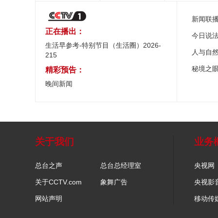
新闻联
正在播出：
今日说
生活早参考-特别节目（生活圈）2026-
人与自
215
秘境之
精彩预告：
晚间新闻
关于我们
业务
总台之声
总台总经理室
央视网
关于CCTV.com
象舞广告
央视影
网站声明
移动传