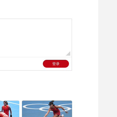
艺术
汽车
数智
5G
产业+
时尚
天气
才艺
网展
央央好物