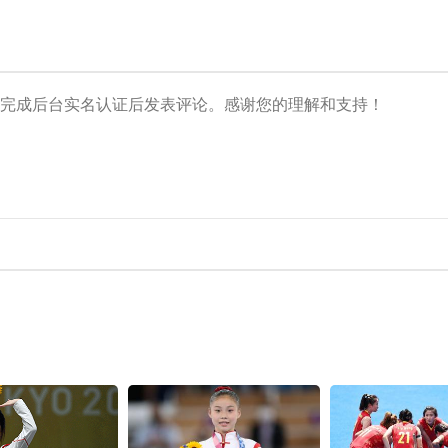
央博
非遗
文化
旅游
科普
健康
乐龄
阅读
云起
超级工厂
智敬中国
全民健康
颜选攻略
海洋
热播榜
总台企业白名单