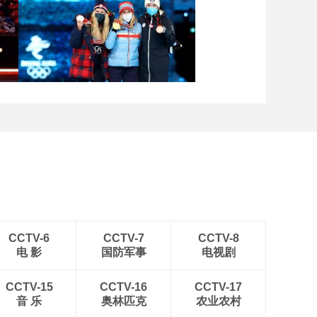
[图]2022北京冬奥会闭幕
式：焰火表演
[图]北京冬奥会越野滑雪女
子30km集体出发颁奖仪式
CCTV-6
CCTV-7
CCTV-8
电 影
国防军事
电视剧
CCTV-15
CCTV-16
CCTV-17
音 乐
奥林匹克
农业农村