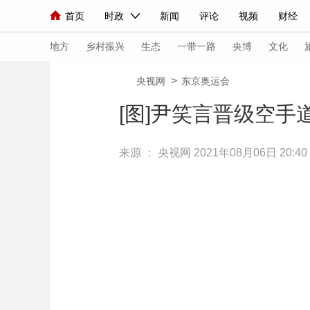
首页
时政
新闻
评论
视频
财经
人民领袖习近平
直播
海外频道
片库
iPanda
栏目大全
联播+
English
中国领导人
节目单
Монгол
听音
央视快评
微视频
习
地方
乡村振兴
生态
一带一路
央博
文化
>
央视网
东京奥运会
总台春晚
网络春晚
共产党员网
秧纪录
[图]尹笑言晋级空手
来源 ：
央视网
2021年08月06日 20:40
新闻
国内
国际
评论
经济
军事
人民领袖习近平
联播+
热解读
天天学习
视频
小央视频
小央直播
直播中国
熊猫
现场
前线
比划
快看
蓝海中国
新兵
体育
直播
竞猜
2026年世界杯
2026
VIP会员
CCTV奥林匹克频道
生活体育大会