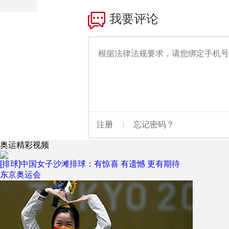
财经
教育
乡村振兴
生态环境
一带一路
大国智造
大国展会
大国保险
云顶对话
CCTV.节目官网
直播
节目单
栏目
片库
奥运精彩视频
[排球]中国女子沙滩排球：有惊喜 有遗憾 更有期待
东京奥运会