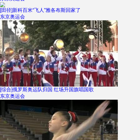
[田径]新科百米“飞人”雅各布斯回家了
东京奥运会
[综合]俄罗斯奥运队归国 红场升国旗唱国歌
东京奥运会