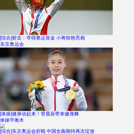
[综合]射击：夺得奥运首金 小将惊艳亮相
东京奥运会
[体操]健身动起来！管晨辰带来健身舞
体操平衡木
[综合]东京奥运会折戟 中国女曲期待再次绽放