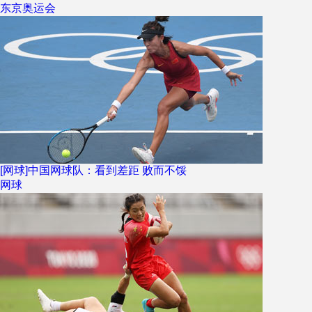
东京奥运会
[网球]中国网球队：看到差距 败而不馁
网球