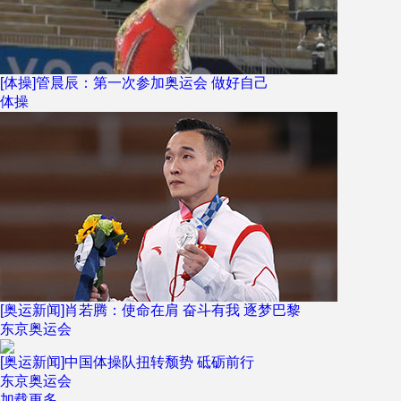
[体操]管晨辰：第一次参加奥运会 做好自己
体操
[奥运新闻]肖若腾：使命在肩 奋斗有我 逐梦巴黎
东京奥运会
[奥运新闻]中国体操队扭转颓势 砥砺前行
东京奥运会
加载更多