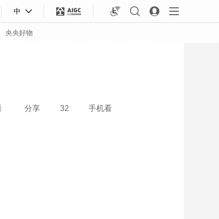
中
央央好物
看
分享
32
手机看
合体育
亚冬会