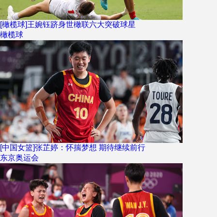
[橄榄球]王婉钰跻身世橄联六大突破球星
橄榄球
[中国女篮]张芷婷：怀揣梦想 期待继续前行
东京奥运会