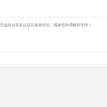
央博
非遗
文化
旅游
科普
健康
乐龄
阅读
云起
超级工厂
智敬中国
全民健康
颜选攻略
海洋
热播榜
总台企业白名单