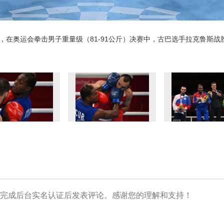
日，在奥运会拳击男子重量级（81-91公斤）决赛中，古巴选手拉克鲁斯