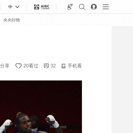
中
央央好物
分享
20看过
32
手机看
合体育
亚冬会