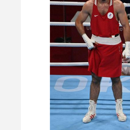
财经
教育
乡村振兴
生态环境
一带一路
大国智造
大国展会
大国保险
云顶对话
CCTV.节目官网
直播
节目单
栏目
片库