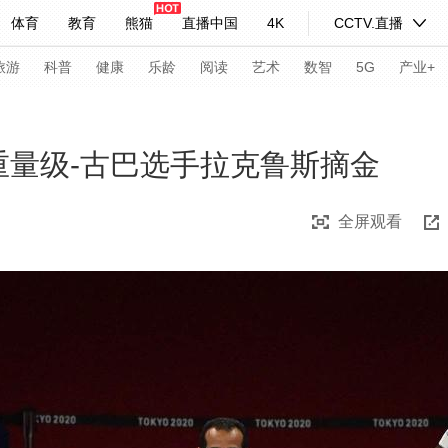
体育
教育
熊猫
直播中国
4K
CCTV.直播
式妙语
主持人
下载央视影音
热解读
天天学习
旅游
科普
健康
乐龄
阅读
艺术
数智
5G
产业+
纪录片网
国家大剧院
大型活动
重量级-古巴选手拉克鲁斯摘金
全屏观看
科技
法治
文娱
人物
公益
图片
习式妙语
央视快评
央视网评
光华锐评
锋面
频道
VR/AR
4K专区
全景新闻
请入列
人生第一次
人生第二次
年冬奥会
CBA
NBA
中超
国足
国际足球
网球
综
体育江湖
文化体育
冰雪道路
足球道路