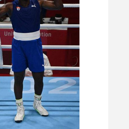
艺术
汽车
数智
5G
产业+
时尚
天气
才艺
网展
央央好物