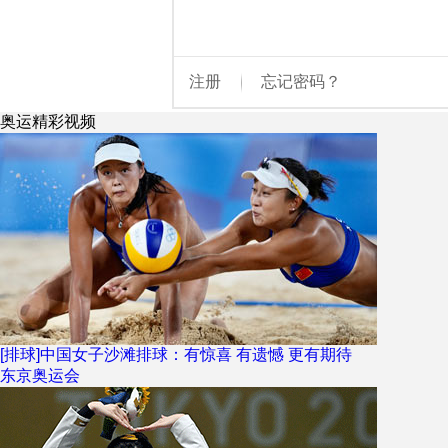
奥运精彩视频
[排球]中国女子沙滩排球：有惊喜 有遗憾 更有期待
东京奥运会