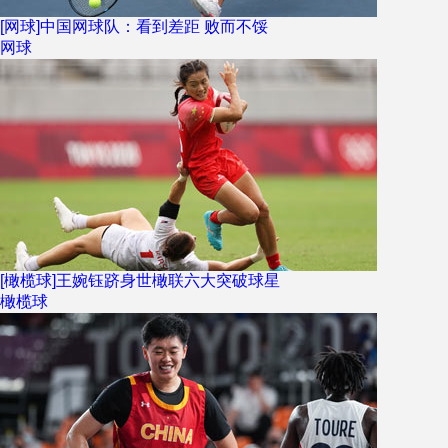
[网球]中国网球队：看到差距 败而不馁
网球
[橄榄球]王婉钰跻身世橄联六大突破球星
橄榄球