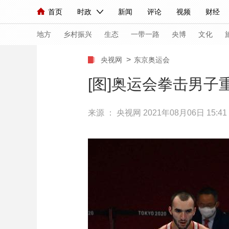
首页
时政
新闻
评论
视频
财经
人民领袖习近平
直播
海外频道
片库
iPanda
栏目大全
联播+
English
中国领导人
节目单
Монгол
听音
央视快评
微视频
习
地方
乡村振兴
生态
一带一路
央博
文化
>
央视网
东京奥运会
总台春晚
网络春晚
共产党员网
秧纪录
[图]奥运会拳击男子
来源 ：
央视网
2021年08月06日 15:41
新闻
国内
国际
评论
经济
军事
人民领袖习近平
联播+
热解读
天天学习
视频
小央视频
小央直播
直播中国
熊猫
现场
前线
比划
快看
蓝海中国
新兵
体育
直播
竞猜
2026年世界杯
2026
VIP会员
CCTV奥林匹克频道
生活体育大会