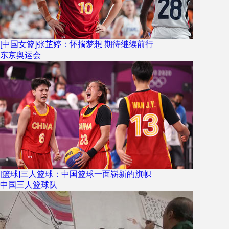
[中国女篮]张芷婷：怀揣梦想 期待继续前行
东京奥运会
[篮球]三人篮球：中国篮球一面崭新的旗帜
中国三人篮球队