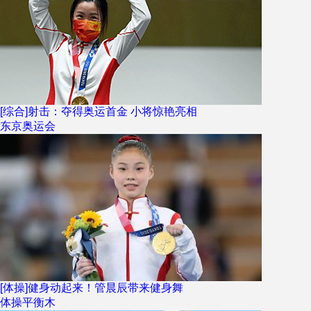
[综合]射击：夺得奥运首金 小将惊艳亮相
东京奥运会
[体操]健身动起来！管晨辰带来健身舞
体操平衡木