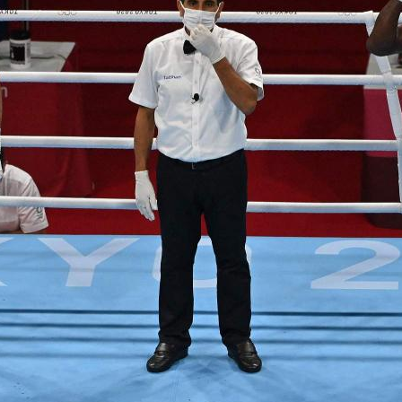
央博
非遗
文化
旅游
科普
健康
乐龄
阅读
云起
超级工厂
智敬中国
全民健康
颜选攻略
海洋
热播榜
总台企业白名单