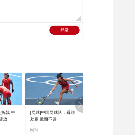
会折戟 中
[网球]中国网球队：看到
[橄榄球]王婉钰跻身世
绽放
差距 败而不馁
联六大突破球星
网球
橄榄球