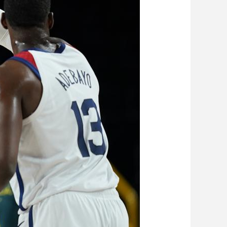
艺术
汽车
数智
5G
产业+
时尚
天气
才艺
网展
央央好物