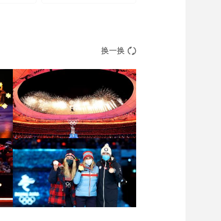
换一换
[图]2022北京冬奥会闭幕
式：焰火表演