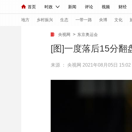
首页
时政
新闻
评论
视频
财经
人民领袖习近平
直播
海外频道
片库
iPanda
栏目大全
联播+
English
中国领导人
节目单
Монгол
听音
央视快评
微视频
习
地方
乡村振兴
生态
一带一路
央博
文化
>
央视网
东京奥运会
总台春晚
网络春晚
共产党员网
秧纪录
[图]一度落后15分
来源 ：
央视网
2021年08月05日 15:02
新闻
国内
国际
评论
经济
军事
人民领袖习近平
联播+
热解读
天天学习
视频
小央视频
小央直播
直播中国
熊猫
现场
前线
比划
快看
蓝海中国
新兵
体育
直播
竞猜
2026年世界杯
2026
VIP会员
CCTV奥林匹克频道
生活体育大会