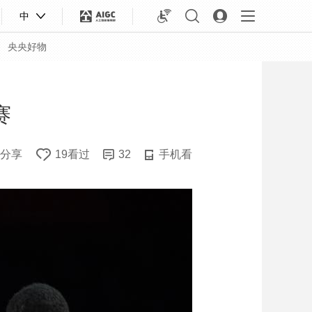
中
央央好物
赛
分享
19看过
32
手机看
合体育
亚冬会