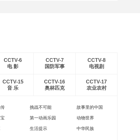
[图]北京冬奥会越野滑雪女
子30km集体出发颁奖仪式
CCTV-6
CCTV-7
CCTV-8
电 影
国防军事
电视剧
CCTV-15
CCTV-16
CCTV-17
音 乐
奥林匹克
农业农村
流传
挑战不可能
故事里的中国
家宝
第一动画乐园
动物世界
苑
生活提示
中华民族