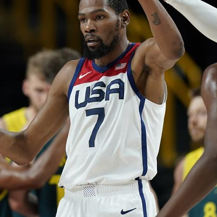
央博
非遗
文化
旅游
科普
健康
乐龄
阅读
云起
超级工厂
智敬中国
全民健康
颜选攻略
海洋
热播榜
总台企业白名单