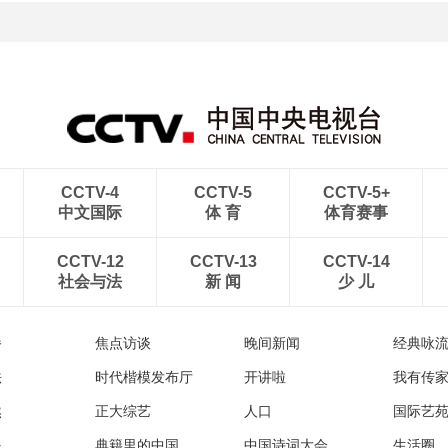
[图]2022北京冬奥会闭幕
[图]2022北京冬奥会闭幕
式：意大利八分钟表演
式：中国代表团入场
CCTV-4
CCTV-5
CCTV-5+
中文国际
体 育
体育赛事
CCTV-12
CCTV-13
CCTV-14
社会与法
新 闻
少 儿
播
焦点访谈
晚间新闻
经典咏
法
时代楷模发布厅
开讲啦
我有传
然
正大综艺
人口
国际艺
眼
典籍里的中国
中国诗词大会
生活圈