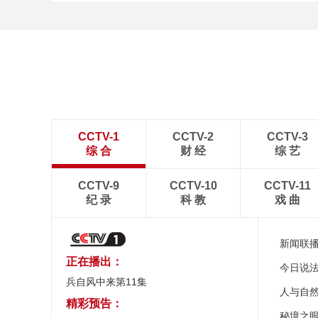
[图]2022北京冬奥会闭幕
式：主火炬台熄灭
CCTV-1
CCTV-2
CCTV-3
综 合
财 经
综 艺
CCTV-9
CCTV-10
CCTV-11
纪 录
科 教
戏 曲
新闻联
正在播出：
今日说
兵自风中来第11集
人与自
精彩预告：
秘境之