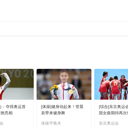
射击：夺得奥运首
[体操]健身动起来！管晨
[综合]东京奥运
惊艳亮相
辰带来健身舞
国女曲期待再次
会
体操平衡木
东京奥运会