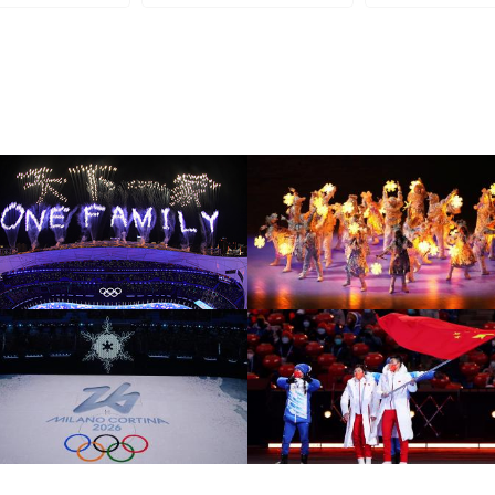
[图]北京冬奥会圆满落幕
[图]2022北京冬奥会闭幕
盘点赛场内外的名场面
式：鸟巢文艺表演