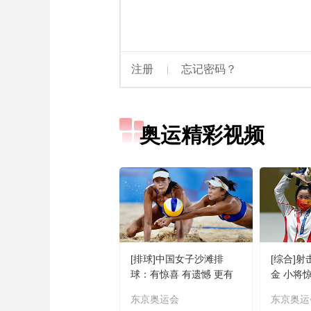
奥运精彩视频
[排球]中国女子沙滩排
[综合]
球：有惊喜 有遗憾 更有
金 小将
期待
东京奥运会
东京奥运