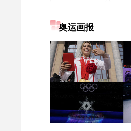
奥运画报
[图]冬奥会冬残奥会表彰大
会 谷爱凌亮相引人瞩目