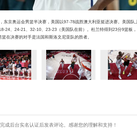
，东京奥运会男篮半决赛，美国以97-78战胜澳大利亚挺进决赛。美国队
-24、24-21、32-10、23-23（美国队在前）。杜兰特得到23分9篮
国男篮在决赛的对手是法国和斯洛文尼亚队的胜者。