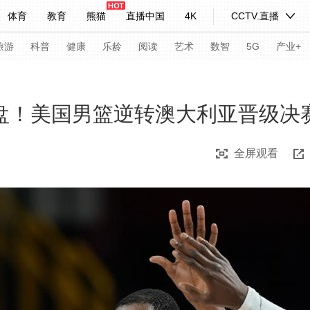
体育
教育
熊猫
直播中国
4K
CCTV.直播
式妙语
主持人
下载央视影音
热解读
天天学习
旅游
科普
健康
乐龄
阅读
艺术
数智
5G
产业+
纪录片网
国家大剧院
大型活动
翻盘！美国男篮逆转澳大利亚晋级决
全屏观看
科技
法治
文娱
人物
公益
图片
习式妙语
央视快评
央视网评
光华锐评
锋面
频道
VR/AR
4K专区
全景新闻
请入列
人生第一次
人生第二次
年冬奥会
CBA
NBA
中超
国足
国际足球
网球
综
体育江湖
文化体育
冰雪道路
足球道路