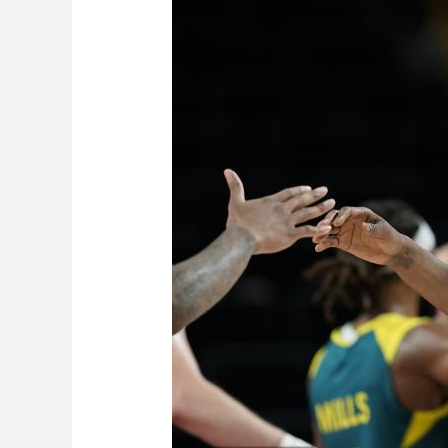
财经
教育
乡村振兴
生态环境
一带一路
大国智造
大国展会
大国保险
云顶对话
CCTV.节目官网
直播
节目单
栏目
片库