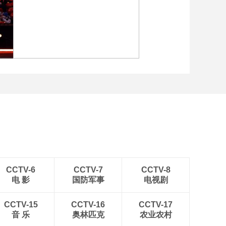
[图]2022北京冬奥会闭幕
式：焰火表演
[图]北京冬奥会越野滑雪女
子30km集体出发颁奖仪式
CCTV-6
CCTV-7
CCTV-8
电 影
国防军事
电视剧
CCTV-15
CCTV-16
CCTV-17
音 乐
奥林匹克
农业农村