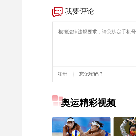
财经
教育
乡村振兴
生态环境
一带一路
大国智造
大国展会
大国保险
云顶对话
CCTV.节目官网
直播
节目单
栏目
片库
奥运精彩视频