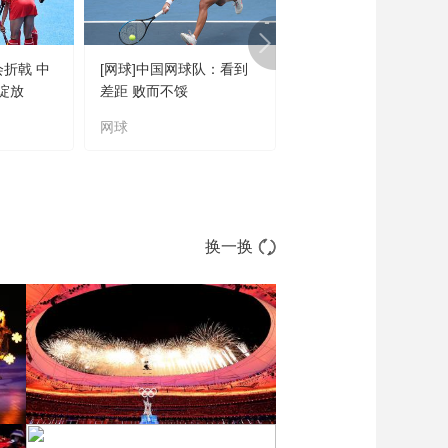
会折戟 中
[网球]中国网球队：看到
[橄榄球]王婉钰跻身世
绽放
差距 败而不馁
联六大突破球星
网球
橄榄球
换一换