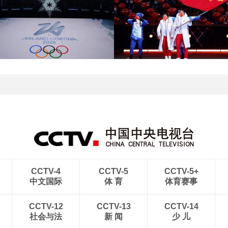
[图]北京冬奥会圆满落幕
[图]2022北京冬奥会闭幕
盘点赛场内外的名场面
式：鸟巢文艺表演
[图]2022北京冬奥会闭幕
[图]2022北京冬奥会闭幕
式：意大利八分钟表演
式：中国代表团入场
CCTV-4
CCTV-5
CCTV-5+
中文国际
体 育
体育赛事
CCTV-12
CCTV-13
CCTV-14
社会与法
新 闻
少 儿