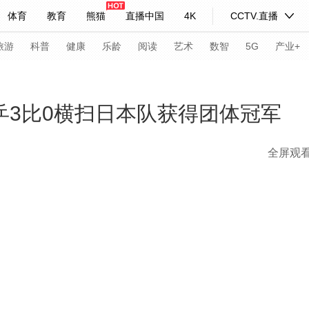
体育
教育
熊猫
直播中国
4K
CCTV.直播
式妙语
主持人
下载央视影音
热解读
天天学习
旅游
科普
健康
乐龄
阅读
艺术
数智
5G
产业+
纪录片网
国家大剧院
大型活动
女乒3比0横扫日本队获得团体冠军
全屏观
科技
法治
文娱
人物
公益
图片
习式妙语
央视快评
央视网评
光华锐评
锋面
频道
VR/AR
4K专区
全景新闻
请入列
人生第一次
人生第二次
年冬奥会
CBA
NBA
中超
国足
国际足球
网球
综
体育江湖
文化体育
冰雪道路
足球道路