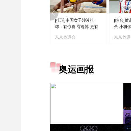
[排球]中国女子沙滩排
[综合]
球：有惊喜 有遗憾 更有
金 小将
期待
东京奥运会
东京奥运
奥运画报