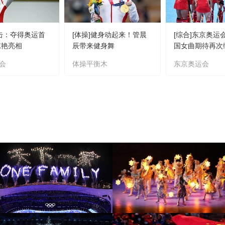
射击：夺得奥运首
[体操]健身动起来！管晨
[综合]东京奥运
惊艳亮相
辰带来健身舞
国女曲期待再次
会
体操平衡木
东京奥运会