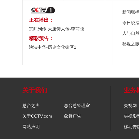
新闻联
正在播出：
今日说
宗师列传·大唐诗人传-李商隐
人与自
精彩预告：
秘境之
泱泱中华-历史文化街区1
关于我们
业务
总台之声
总台总经理室
央视网
关于CCTV.com
象舞广告
央视影
网站声明
移动传