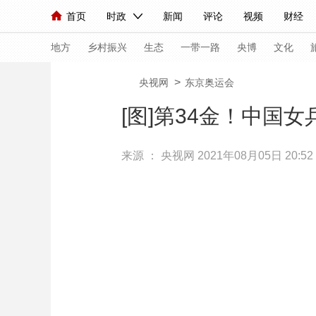
首页
时政
新闻
评论
视频
财经
人民领袖习近平
直播
海外频道
片库
iPanda
栏目大全
联播+
English
中国领导人
节目单
Монгол
听音
央视快评
微视频
习
地方
乡村振兴
生态
一带一路
央博
文化
>
央视网
东京奥运会
总台春晚
网络春晚
共产党员网
秧纪录
[图]第34金！中国
来源 ：
央视网
2021年08月05日 20:52
新闻
国内
国际
评论
经济
军事
人民领袖习近平
联播+
热解读
天天学习
视频
小央视频
小央直播
直播中国
熊猫
现场
前线
比划
快看
蓝海中国
新兵
体育
直播
竞猜
2026年世界杯
2026
VIP会员
CCTV奥林匹克频道
生活体育大会