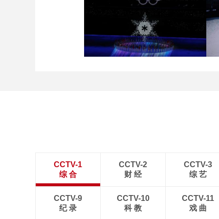
[图]冬奥会冬残奥会表彰大
会 谷爱凌亮相引人瞩目
[图]2022北京冬奥会闭幕
式：主火炬台熄灭
CCTV-1
CCTV-2
CCTV-3
综 合
财 经
综 艺
CCTV-9
CCTV-10
CCTV-11
纪 录
科 教
戏 曲