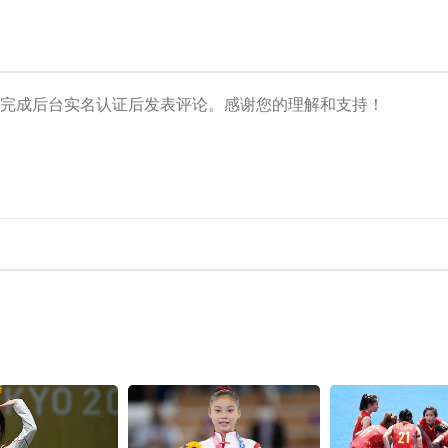
央博
非遗
文化
旅游
科普
健康
乐龄
阅读
云起
超级工厂
智敬中国
全民健康
颜选攻略
海洋
热播榜
总台企业白名单