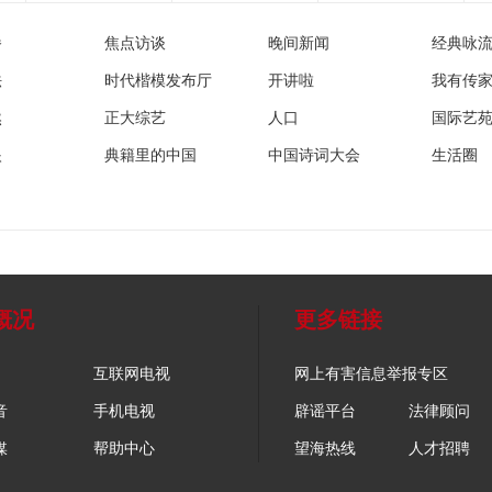
播
焦点访谈
晚间新闻
经典咏
法
时代楷模发布厅
开讲啦
我有传
然
正大综艺
人口
国际艺
眼
典籍里的中国
中国诗词大会
生活圈
概况
更多链接
互联网电视
网上有害信息举报专区
音
手机电视
辟谣平台
法律顾问
媒
帮助中心
望海热线
人才招聘