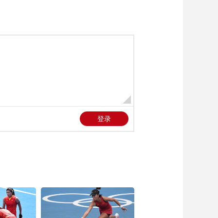
艺术
汽车
数智
5G
产业+
时尚
天气
才艺
网展
央央好物