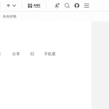
中
央央好物
看
分享
32
手机看
合体育
亚冬会