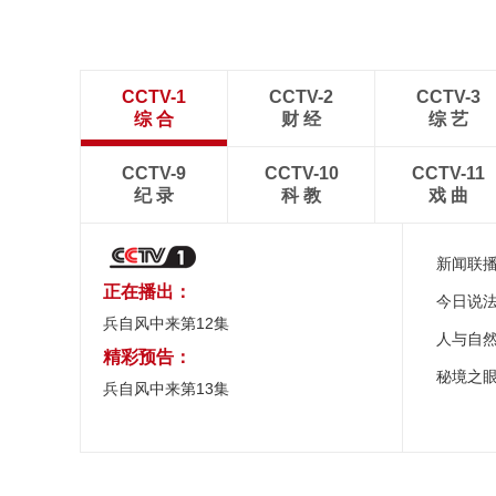
CCTV-1
CCTV-2
CCTV-3
综 合
财 经
综 艺
CCTV-9
CCTV-10
CCTV-11
纪 录
科 教
戏 曲
新闻联
正在播出：
今日说
兵自风中来第12集
人与自
精彩预告：
秘境之
兵自风中来第13集