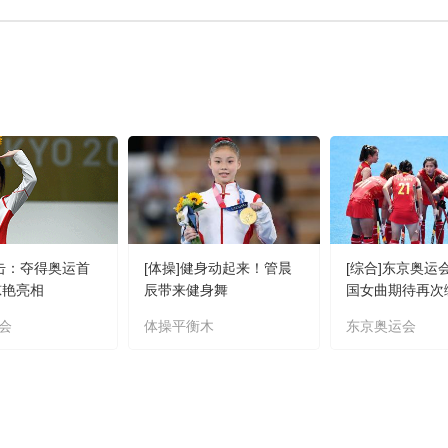
射击：夺得奥运首
[体操]健身动起来！管晨
[综合]东京奥运
惊艳亮相
辰带来健身舞
国女曲期待再次
会
体操平衡木
东京奥运会