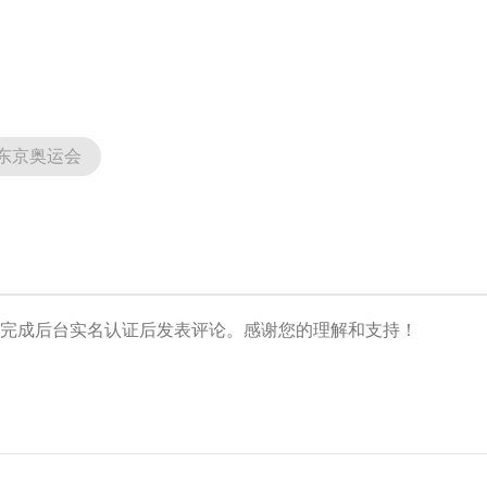
央博
非遗
文化
旅游
科普
健康
乐龄
阅读
云起
超级工厂
智敬中国
全民健康
颜选攻略
海洋
东京奥运会
热播榜
总台企业白名单