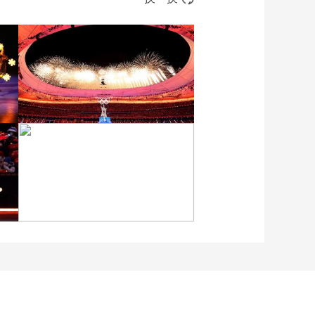
[图]2022北京冬奥会闭幕
式：焰火表演
[图]北京冬奥会越野滑雪女
子30km集体出发颁奖仪式