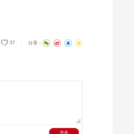
艺术
汽车
数智
5G
产业+
时尚
天气
才艺
网展
央央好物
|
37
分享：