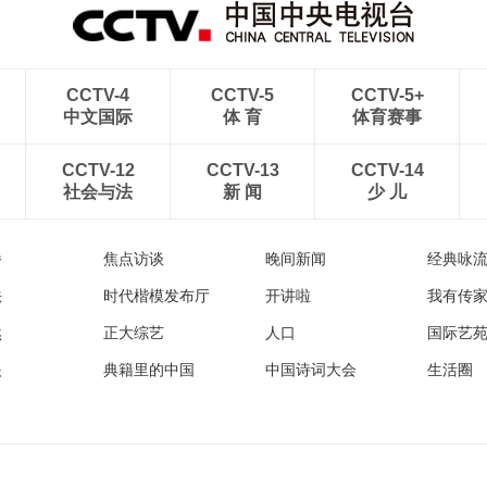
CCTV-4
CCTV-5
CCTV-5+
中文国际
体 育
体育赛事
CCTV-12
CCTV-13
CCTV-14
社会与法
新 闻
少 儿
播
焦点访谈
晚间新闻
经典咏
法
时代楷模发布厅
开讲啦
我有传
然
正大综艺
人口
国际艺
眼
典籍里的中国
中国诗词大会
生活圈