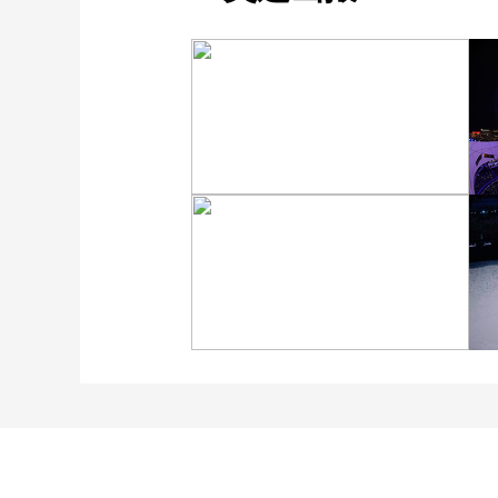
[图]冬奥会冬残奥会表彰大
会 谷爱凌亮相引人瞩目
[图]2022北京冬奥会闭幕
式：主火炬台熄灭