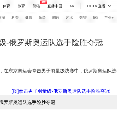
体育
教育
熊猫
直播中国
4K
CCTV.直播
式妙语
主持人
下载央视影音
热解读
天天学习
旅游
科普
健康
乐龄
阅读
艺术
数智
5G
产业+
纪录片网
国家大剧院
大型活动
级-俄罗斯奥运队选手险胜夺冠
科技
法治
文娱
人物
公益
图片
习式妙语
央视快评
央视网评
光华锐评
锋面
在东京奥运会拳击男子羽量级决赛中，俄罗斯奥运队选
频道
VR/AR
4K专区
全景新闻
请入列
人生第一次
人生第二次
-俄罗斯奥运队选手险胜夺冠
年冬奥会
CBA
NBA
中超
国足
国际足球
网球
综
体育江湖
文化体育
冰雪道路
足球道路