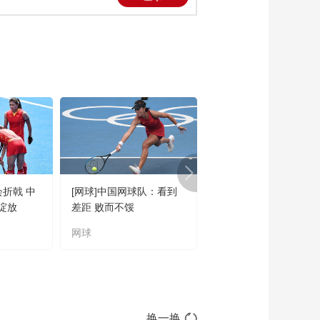
会折戟 中
[网球]中国网球队：看到
[橄榄球]王婉钰跻身世
绽放
差距 败而不馁
联六大突破球星
网球
橄榄球
换一换