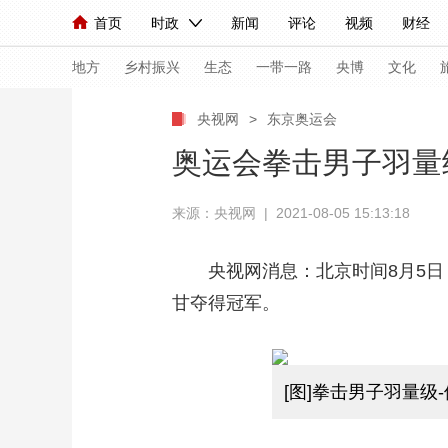
首页
时政
新闻
评论
视频
财经
人民领袖习近平
直播
海外频道
片库
iPanda
栏目大全
联播+
English
中国领导人
节目单
Монгол
听音
央视快评
微视频
习
地方
乡村振兴
生态
一带一路
央博
文化
央视网
>
东京奥运会
总台春晚
网络春晚
共产党员网
秧纪录
奥运会拳击男子羽量
来源：央视网 | 2021-08-05 15:13:18
新闻
国内
国际
评论
经济
军事
人民领袖习近平
联播+
热解读
天天学习
央视网消息：北京时间8月5日，
甘夺得冠军。
视频
小央视频
小央直播
直播中国
熊猫
现场
前线
比划
快看
蓝海中国
新兵
[图]拳击男子羽量级
体育
直播
竞猜
2026年世界杯
2026
VIP会员
CCTV奥林匹克频道
生活体育大会