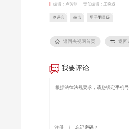
编辑：卢芳菲
责任编辑：王晓遐
财经
教育
乡村振兴
生态环境
一带一路
奥运会
拳击
男子羽量级
大国智造
大国展会
大国保险
云顶对话
返回央视网首页
返回
CCTV.节目官网
直播
节目单
栏目
片库