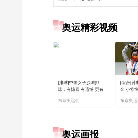
奥运精彩视频
[排球]中国女子沙滩排
[综合]
球：有惊喜 有遗憾 更有
金 小将
期待
东京奥运会
东京奥运
奥运画报