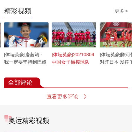
精彩视频
更多 >
00:01:34
00:14:39
00:02:12
[体坛英豪]唐茜靖：
[体坛英豪]20210804
[体坛英豪]陈可
我一定要坚持到巴黎
中国女子橄榄球队
对阵日本 发挥
应有的水平
全部评论
查看更多评论
奥运精彩视频