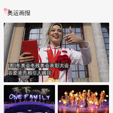
奥运画报
[图]冬奥会冬残奥会表彰大会
谷爱凌亮相引人瞩目