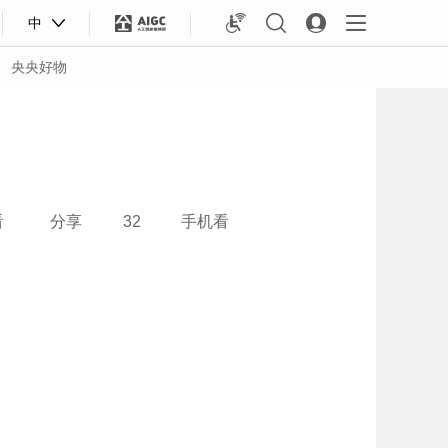
中
央央好物
看
分享
32
手机看
合体育
亚冬会