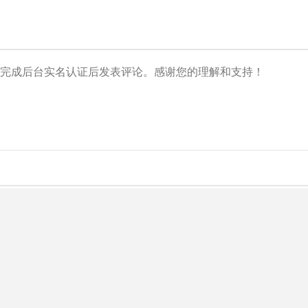
央博
非遗
文化
旅游
科普
健康
乐龄
阅读
云起
超级工厂
智敬中国
全民健康
颜选攻略
海洋
热播榜
总台企业白名单