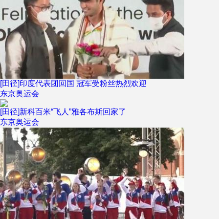
[田径]印度代表团回国 冠军受粉丝热烈欢迎
东京奥运会
[田径]新科百米“飞人”雅各布斯回家了
东京奥运会