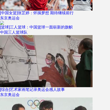
[中国女篮]张芷婷：怀揣梦想 期待继续前行
东京奥运会
[篮球]三人篮球：中国篮球一面崭新的旗帜
中国三人篮球队
[综合]艺术家画笔记录奥运会感人故事
东京奥运会