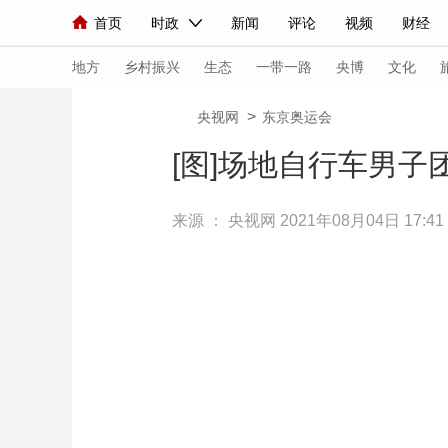
首页
时政
新闻
评论
视频
财经
人民领袖习近平
直播
海外频道
片库
iPanda
栏目大全
联播+
English
中国领导人
节目单
Монгол
听音
央视快评
微视频
习
地方
乡村振兴
生态
一带一路
央博
文化
>
央视网
东京奥运会
总台春晚
网络春晚
共产党员网
秧纪录
[图]场地自行车男
来源 ：
央视网
2021年08月04日 17:41
新闻
国内
国际
评论
经济
军事
人民领袖习近平
联播+
热解读
天天学习
视频
小央视频
小央直播
直播中国
熊猫
现场
前线
比划
快看
蓝海中国
新兵
体育
直播
竞猜
2026年世界杯
2026
VIP会员
CCTV奥林匹克频道
生活体育大会