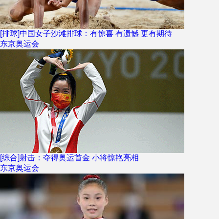
[排球]中国女子沙滩排球：有惊喜 有遗憾 更有期待
东京奥运会
[综合]射击：夺得奥运首金 小将惊艳亮相
东京奥运会