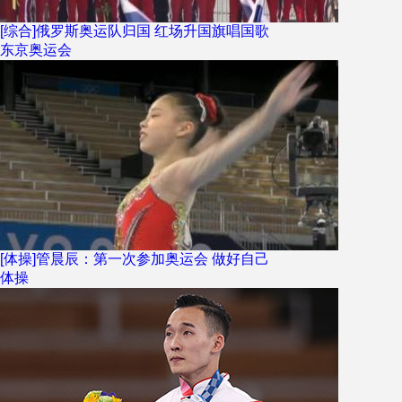
[综合]俄罗斯奥运队归国 红场升国旗唱国歌
东京奥运会
[体操]管晨辰：第一次参加奥运会 做好自己
体操