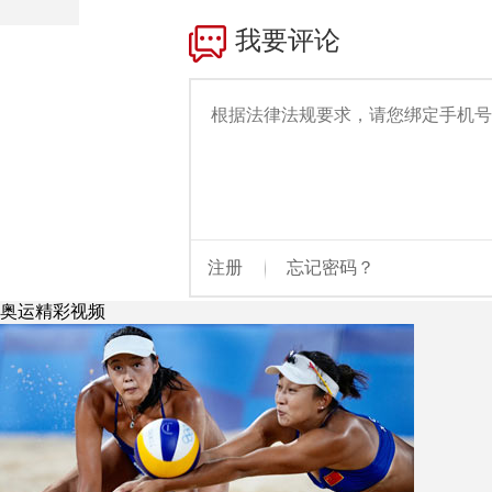
财经
教育
乡村振兴
生态环境
一带一路
大国智造
大国展会
大国保险
云顶对话
CCTV.节目官网
直播
节目单
栏目
片库
奥运精彩视频