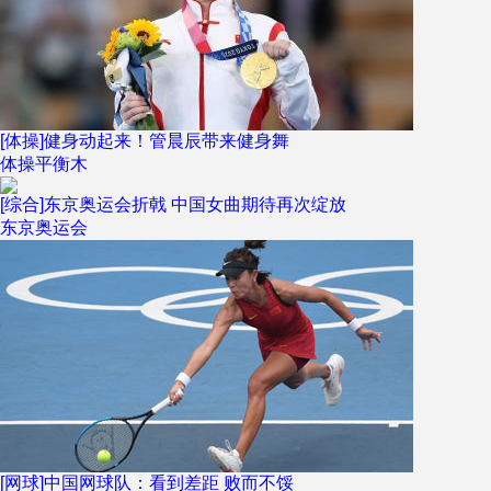
[体操]健身动起来！管晨辰带来健身舞
体操平衡木
[综合]东京奥运会折戟 中国女曲期待再次绽放
东京奥运会
[网球]中国网球队：看到差距 败而不馁