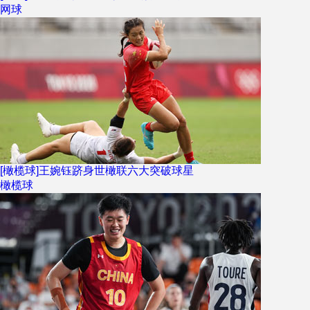
网球
[橄榄球]王婉钰跻身世橄联六大突破球星
橄榄球