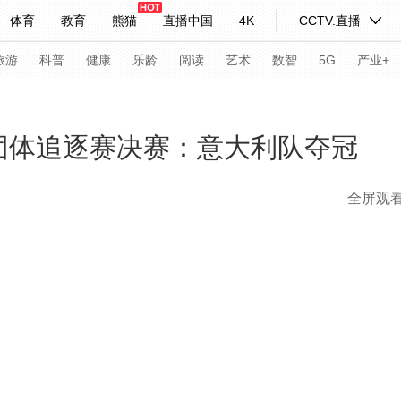
体育
教育
熊猫
直播中国
4K
CCTV.直播
式妙语
主持人
下载央视影音
热解读
天天学习
旅游
科普
健康
乐龄
阅读
艺术
数智
5G
产业+
纪录片网
国家大剧院
大型活动
子团体追逐赛决赛：意大利队夺冠
全屏观
科技
法治
文娱
人物
公益
图片
习式妙语
央视快评
央视网评
光华锐评
锋面
频道
VR/AR
4K专区
全景新闻
请入列
人生第一次
人生第二次
年冬奥会
CBA
NBA
中超
国足
国际足球
网球
综
体育江湖
文化体育
冰雪道路
足球道路