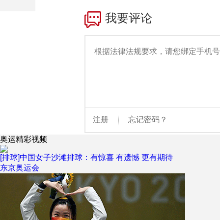
财经
教育
乡村振兴
生态环境
一带一路
大国智造
大国展会
大国保险
云顶对话
CCTV.节目官网
直播
节目单
栏目
片库
奥运精彩视频
[排球]中国女子沙滩排球：有惊喜 有遗憾 更有期待
东京奥运会