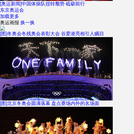
[奥运新闻]中国体操队扭转颓势 砥砺前行
东京奥运会
加载更多
奥运画报
换一换
[图]冬奥会冬残奥会表彰大会 谷爱凌亮相引人瞩目
[图]北京冬奥会圆满落幕 盘点赛场内外的名场面