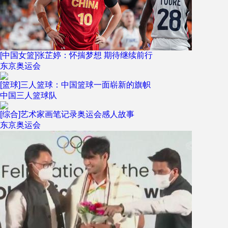
[中国女篮]张芷婷：怀揣梦想 期待继续前行
东京奥运会
[篮球]三人篮球：中国篮球一面崭新的旗帜
中国三人篮球队
[综合]艺术家画笔记录奥运会感人故事
东京奥运会