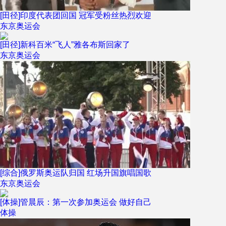
[田径]印度代表团回国 冠军受粉丝热烈欢迎
东京奥运会
[田径]新科百米“飞人”雅各布斯回家了
东京奥运会
[综合]俄罗斯奥运队归国 红场升国旗唱国歌
东京奥运会
[体操]管晨辰：第一次参加奥运会 做好自己
体操