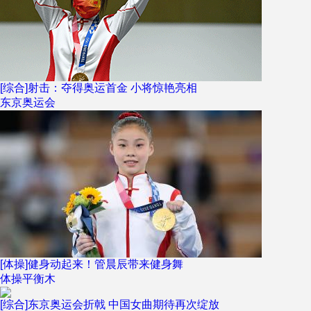
[综合]射击：夺得奥运首金 小将惊艳亮相
东京奥运会
[体操]健身动起来！管晨辰带来健身舞
体操平衡木
[综合]东京奥运会折戟 中国女曲期待再次绽放