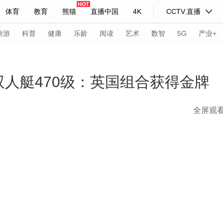
体育
教育
熊猫
直播中国
4K
CCTV.直播
式妙语
主持人
下载央视影音
热解读
天天学习
旅游
科普
健康
乐龄
阅读
艺术
数智
5G
产业+
纪录片网
国家大剧院
大型活动
双人艇470级：英国组合获得金牌
全屏观
科技
法治
文娱
人物
公益
图片
习式妙语
央视快评
央视网评
光华锐评
锋面
频道
VR/AR
4K专区
全景新闻
请入列
人生第一次
人生第二次
年冬奥会
CBA
NBA
中超
国足
国际足球
网球
综
体育江湖
文化体育
冰雪道路
足球道路