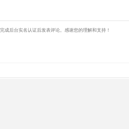
央博
非遗
文化
旅游
科普
健康
乐龄
阅读
云起
超级工厂
智敬中国
全民健康
颜选攻略
海洋
热播榜
总台企业白名单