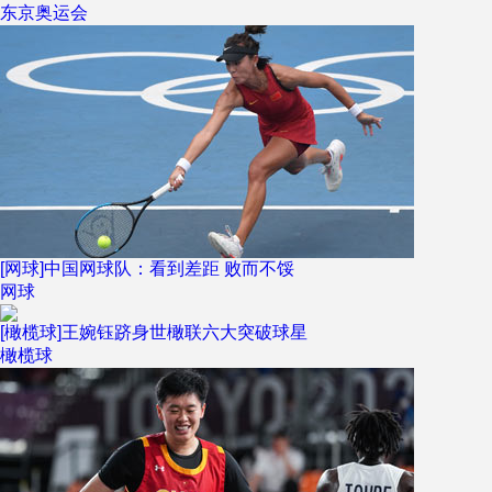
东京奥运会
[网球]中国网球队：看到差距 败而不馁
网球
[橄榄球]王婉钰跻身世橄联六大突破球星
橄榄球