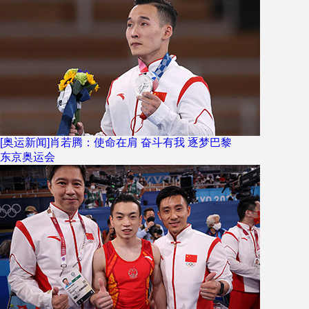
[奥运新闻]肖若腾：使命在肩 奋斗有我 逐梦巴黎
东京奥运会