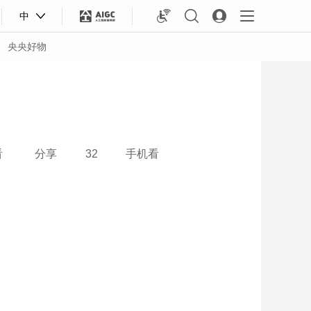
中
央央好物
看
分享
32
手机看
合体育
亚冬会