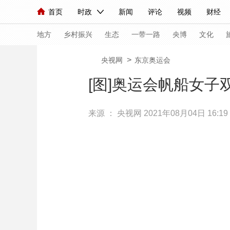
首页
时政
新闻
评论
视频
财经
人民领袖习近平
直播
海外频道
片库
iPanda
栏目大全
联播+
English
中国领导人
节目单
Монгол
听音
央视快评
微视频
习
地方
乡村振兴
生态
一带一路
央博
文化
>
央视网
东京奥运会
总台春晚
网络春晚
共产党员网
秧纪录
[图]奥运会帆船女子
来源 ：
央视网
2021年08月04日 16:19
新闻
国内
国际
评论
经济
军事
人民领袖习近平
联播+
热解读
天天学习
视频
小央视频
小央直播
直播中国
熊猫
现场
前线
比划
快看
蓝海中国
新兵
体育
直播
竞猜
2026年世界杯
2026
VIP会员
CCTV奥林匹克频道
生活体育大会