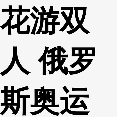
花游双
财经
教育
乡村振兴
生态环境
一带一路
央博
大国智造
大国展会
大国保险
云顶对话
云起
超
人 俄罗
CCTV.节目官网
直播
节目单
栏目
片库
热播榜
斯奥运