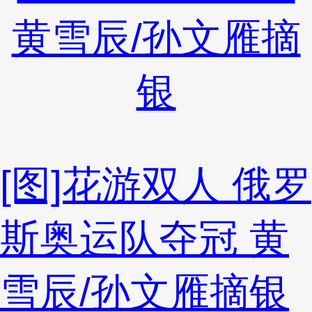
[图]花游双人 俄罗
斯奥运队夺冠 黄
雪辰/孙文雁摘银