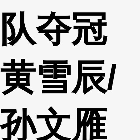
队夺冠
黄雪辰/
孙文雁