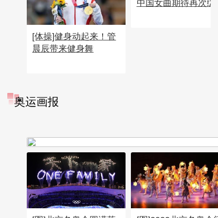
中国女曲期待再次绽
[体操]健身动起来！管
晨辰带来健身舞
奥运画报
[图]冬奥会冬残奥会表彰大会
谷爱凌亮相引人瞩目