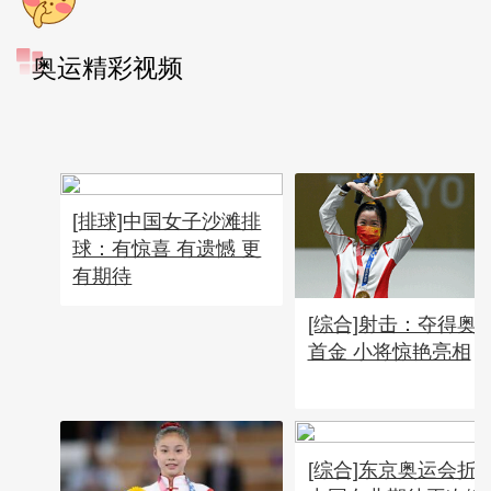
奥运精彩视频
[排球]中国女子沙滩排
球：有惊喜 有遗憾 更
有期待
[综合]射击：夺得奥
首金 小将惊艳亮相
[综合]东京奥运会折