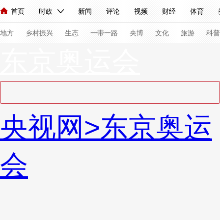
首页
时政
新闻
评论
视频
财经
体育
人民领袖习近平
直播
海外频道
片库
iPanda
栏目大全
联播+
English
中国领导人
节目单
Монгол
听音
央视快评
微视频
习式妙语
主持人
下
地方
乡村振兴
生态
一带一路
央博
文化
旅游
科普
东京奥运会
总台春晚
网络春晚
共产党员网
秧纪录
纪录片网
新闻
国内
国际
评论
经济
军事
科技
法
央视网
>
东京奥运
人民领袖习近平
联播+
热解读
天天学习
习式妙语
视频
小央视频
小央直播
直播中国
熊猫频道
V
会
现场
前线
比划
快看
蓝海中国
新兵请入列
体育
直播
竞猜
2026年世界杯
2026年冬奥会
VIP会员
CCTV奥林匹克频道
生活体育大会
体育江湖