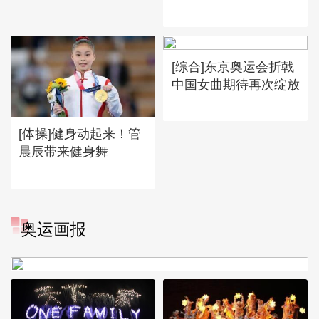
[综合]东京奥运会折戟
中国女曲期待再次绽放
[体操]健身动起来！管
晨辰带来健身舞
[图]冬奥会冬残奥会表彰大会
奥运画报
谷爱凌亮相引人瞩目