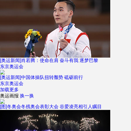
[奥运新闻]肖若腾：使命在肩 奋斗有我 逐梦巴黎
东京奥运会
[奥运新闻]中国体操队扭转颓势 砥砺前行
东京奥运会
加载更多
奥运画报
换一换
[图]冬奥会冬残奥会表彰大会 谷爱凌亮相引人瞩目