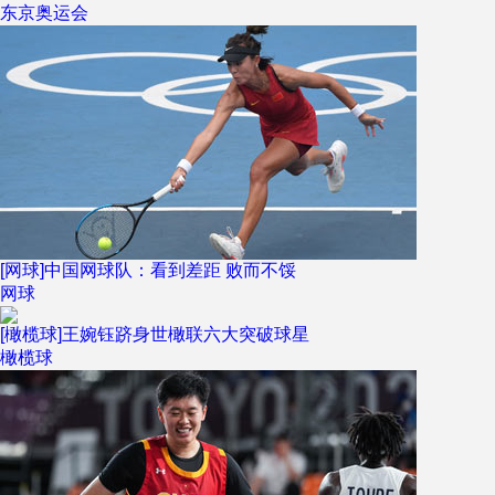
东京奥运会
[网球]中国网球队：看到差距 败而不馁
网球
[橄榄球]王婉钰跻身世橄联六大突破球星
橄榄球