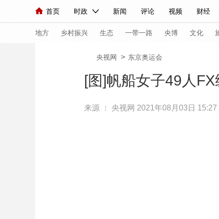
首页
时政
新闻
评论
视频
财经
人民领袖习近平
直播
海外频道
片库
iPanda
栏目大全
联播+
English
中国领导人
节目单
Монгол
听音
央视快评
微视频
习
地方
乡村振兴
生态
一带一路
央博
文化
>
央视网
东京奥运会
总台春晚
网络春晚
共产党员网
秧纪录
[图]帆船女子49人F
来源 ：
央视网
2021年08月03日 15:27
新闻
国内
国际
评论
经济
军事
人民领袖习近平
联播+
热解读
天天学习
视频
小央视频
小央直播
直播中国
熊猫
现场
前线
比划
快看
蓝海中国
新兵
体育
直播
竞猜
2026年世界杯
2026
VIP会员
CCTV奥林匹克频道
生活体育大会