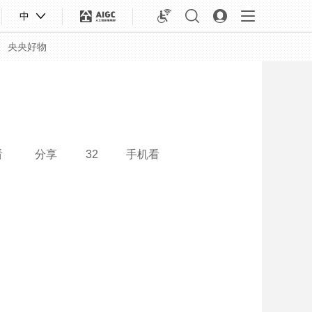
中
央央好物
看
分享
32
手机看
合体育
亚冬会