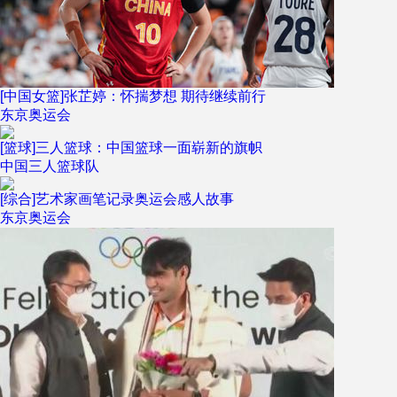
[中国女篮]张芷婷：怀揣梦想 期待继续前行
东京奥运会
[篮球]三人篮球：中国篮球一面崭新的旗帜
中国三人篮球队
[综合]艺术家画笔记录奥运会感人故事
东京奥运会