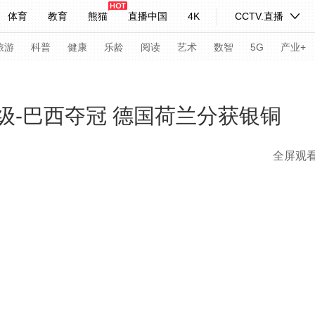
体育
教育
熊猫
直播中国
4K
CCTV.直播
式妙语
主持人
下载央视影音
热解读
天天学习
旅游
科普
健康
乐龄
阅读
艺术
数智
5G
产业+
纪录片网
国家大剧院
大型活动
X级-巴西夺冠 德国荷兰分获银铜
全屏观
科技
法治
文娱
人物
公益
图片
习式妙语
央视快评
央视网评
光华锐评
锋面
频道
VR/AR
4K专区
全景新闻
请入列
人生第一次
人生第二次
年冬奥会
CBA
NBA
中超
国足
国际足球
网球
综
体育江湖
文化体育
冰雪道路
足球道路