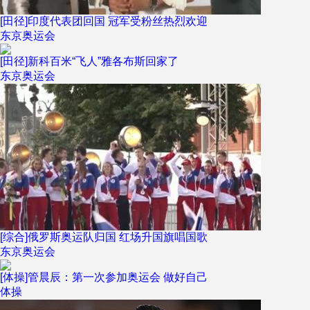
[田径]印度代表团回国 冠军受粉丝热烈欢迎
东京奥运会
[田径]新科百米“飞人”雅各布斯回家了
东京奥运会
[综合]俄罗斯奥运队归国 红场升国旗唱国歌
东京奥运会
[体操]管晨辰：第一次参加奥运会 做好自己
体操