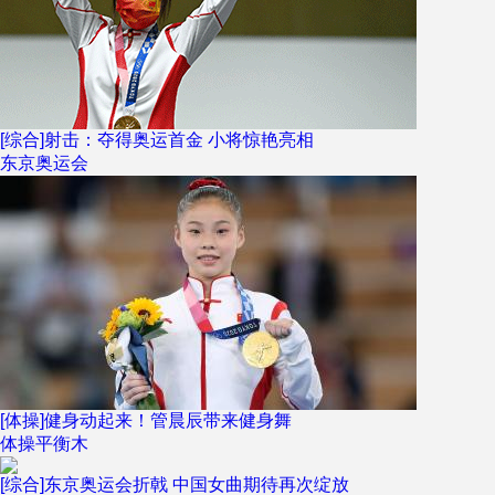
[综合]射击：夺得奥运首金 小将惊艳亮相
东京奥运会
[体操]健身动起来！管晨辰带来健身舞
体操平衡木
[综合]东京奥运会折戟 中国女曲期待再次绽放