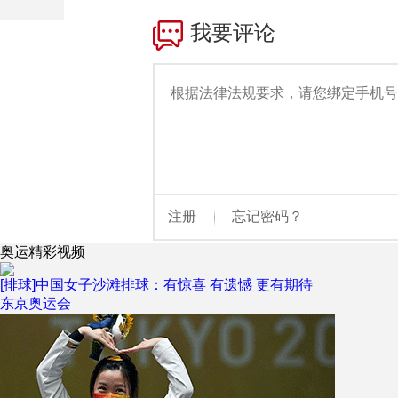
财经
教育
乡村振兴
生态环境
一带一路
大国智造
大国展会
大国保险
云顶对话
CCTV.节目官网
直播
节目单
栏目
片库
奥运精彩视频
[排球]中国女子沙滩排球：有惊喜 有遗憾 更有期待
东京奥运会