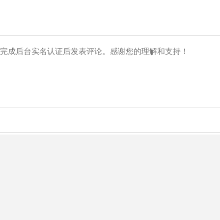
央博
非遗
文化
旅游
科普
健康
乐龄
阅读
云起
超级工厂
智敬中国
全民健康
颜选攻略
海洋
热播榜
总台企业白名单