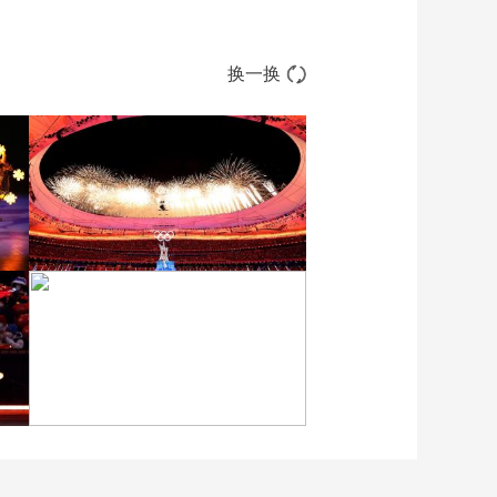
换一换
[图]2022北京冬奥会闭幕
式：焰火表演