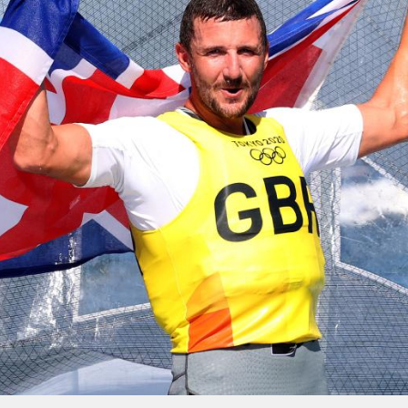
央博
非遗
文化
旅游
科普
健康
乐龄
阅读
云起
超级工厂
智敬中国
全民健康
颜选攻略
海洋
热播榜
总台企业白名单