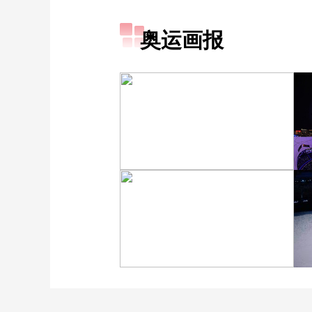
奥运画报
[图]冬奥会冬残奥会表彰大
会 谷爱凌亮相引人瞩目