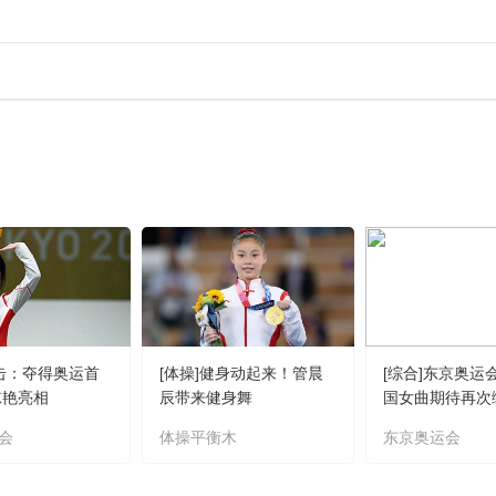
射击：夺得奥运首
[体操]健身动起来！管晨
[综合]东京奥运
惊艳亮相
辰带来健身舞
国女曲期待再次
会
体操平衡木
东京奥运会