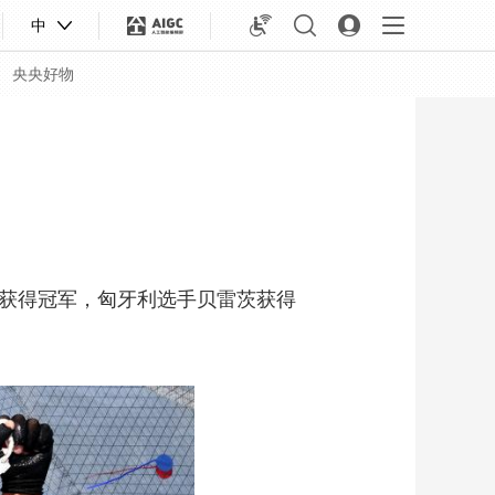
中
央央好物
特获得冠军，匈牙利选手贝雷茨获得
合体育
亚冬会