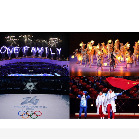
[图]北京冬奥会圆满落幕
[图]2022北京冬奥会闭幕
盘点赛场内外的名场面
式：鸟巢文艺表演