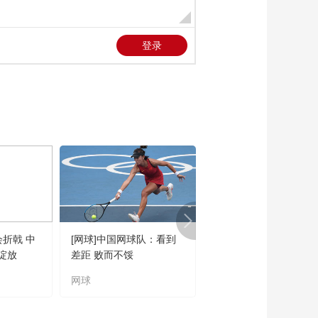
会折戟 中
[网球]中国网球队：看到
[橄榄球]王婉钰跻身世
绽放
差距 败而不馁
联六大突破球星
网球
橄榄球