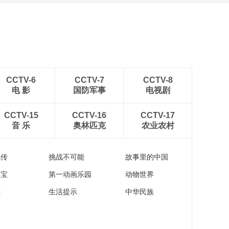
[图]北京冬奥会越野滑雪女
子30km集体出发颁奖仪式
CCTV-6
CCTV-7
CCTV-8
电 影
国防军事
电视剧
CCTV-15
CCTV-16
CCTV-17
音 乐
奥林匹克
农业农村
流传
挑战不可能
故事里的中国
家宝
第一动画乐园
动物世界
苑
生活提示
中华民族