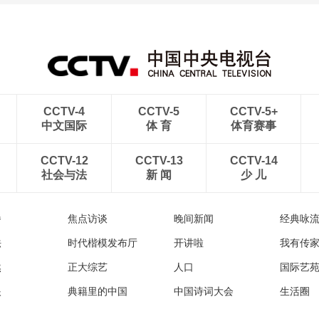
[图]2022北京冬奥会闭幕
[图]2022北京冬奥会闭幕
式：意大利八分钟表演
式：中国代表团入场
CCTV-4
CCTV-5
CCTV-5+
中文国际
体 育
体育赛事
CCTV-12
CCTV-13
CCTV-14
社会与法
新 闻
少 儿
播
焦点访谈
晚间新闻
经典咏
法
时代楷模发布厅
开讲啦
我有传
然
正大综艺
人口
国际艺
眼
典籍里的中国
中国诗词大会
生活圈