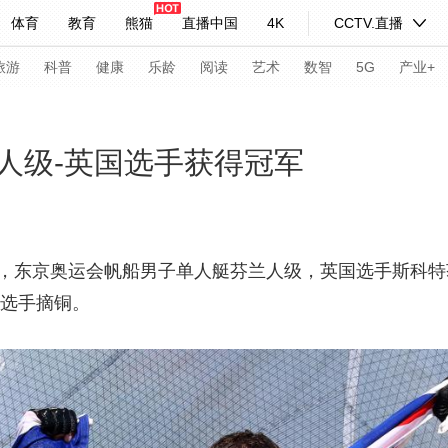
体育
教育
熊猫
直播中国
4K
CCTV.直播
式妙语
主持人
下载央视影音
热解读
天天学习
旅游
科普
健康
乐龄
阅读
艺术
数智
5G
产业+
纪录片网
国家大剧院
大型活动
人级-英国选手获得冠军
科技
法治
文娱
人物
公益
图片
习式妙语
央视快评
央视网评
光华锐评
锋面
日，东京奥运会帆船男子单人艇芬兰人级，英国选手斯科
斯选手摘铜。
频道
VR/AR
4K专区
全景新闻
请入列
人生第一次
人生第二次
年冬奥会
CBA
NBA
中超
国足
国际足球
网球
综
体育江湖
文化体育
冰雪道路
足球道路