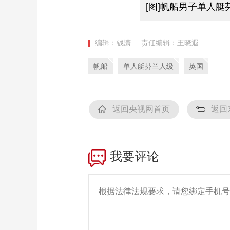
[图]帆船男子单人艇
编辑：钱潇
责任编辑：王晓遐
帆船
单人艇芬兰人级
英国
返回央视网首页
返回