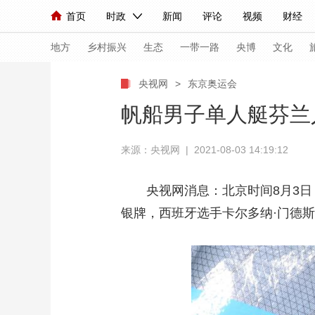
首页
时政
新闻
评论
视频
财经
人民领袖习近平
直播
海外频道
片库
iPanda
栏目大全
联播+
English
中国领导人
节目单
Монгол
听音
央视快评
微视频
习
地方
乡村振兴
生态
一带一路
央博
文化
央视网
>
东京奥运会
总台春晚
网络春晚
共产党员网
秧纪录
帆船男子单人艇芬兰
来源：央视网 | 2021-08-03 14:19:12
新闻
国内
国际
评论
经济
军事
人民领袖习近平
联播+
热解读
天天学习
央视网消息：北京时间8月3
银牌，西班牙选手卡尔多纳·门德
视频
小央视频
小央直播
直播中国
熊猫
现场
前线
比划
快看
蓝海中国
新兵
体育
直播
竞猜
2026年世界杯
2026
VIP会员
CCTV奥林匹克频道
生活体育大会