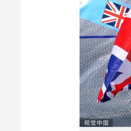
财经
教育
乡村振兴
生态环境
一带一路
大国智造
大国展会
大国保险
云顶对话
CCTV.节目官网
直播
节目单
栏目
片库