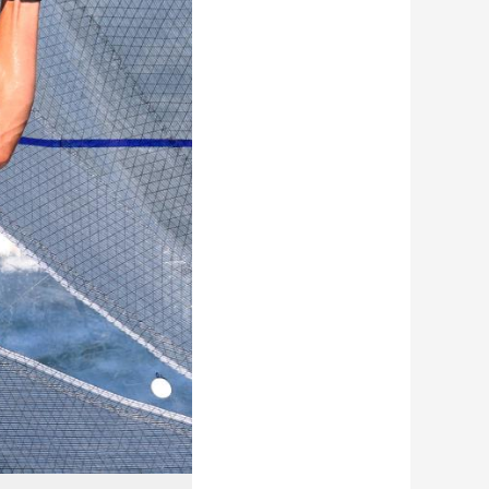
艺术
汽车
数智
5G
产业+
时尚
天气
才艺
网展
央央好物