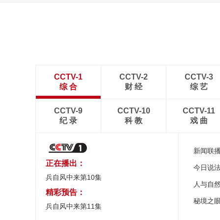
[图]2022北京冬奥会闭幕
式：主火炬台熄灭
CCTV-1
CCTV-2
CCTV-3
综 合
财 经
综 艺
CCTV-9
CCTV-10
CCTV-11
纪 录
科 教
戏 曲
新闻联
正在播出：
今日说
兵自风中来第10集
人与自
精彩预告：
秘境之
兵自风中来第11集