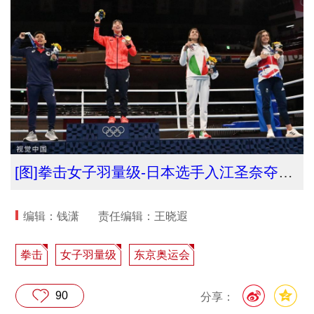
[图]拳击女子羽量级-日本选手入江圣奈夺得冠军
编辑：钱潇
责任编辑：王晓遐
拳击
女子羽量级
东京奥运会
90
分享：