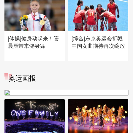
[体操]健身动起来！管
[综合]东京奥运会折戟
晨辰带来健身舞
中国女曲期待再次绽放
[图]冬奥会冬残奥会表彰大会
奥运画报
谷爱凌亮相引人瞩目