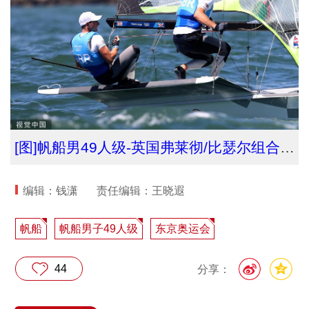
[图]帆船男49人级-英国弗莱彻/比瑟尔组合获得金牌
编辑：钱潇
责任编辑：王晓遐
帆船
帆船男子49人级
东京奥运会
44
分享：