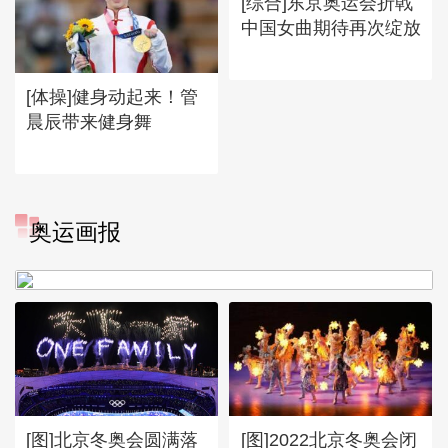
[综合]东京奥运会折戟
中国女曲期待再次绽放
[体操]健身动起来！管
晨辰带来健身舞
[图]冬奥会冬残奥会表彰大会
奥运画报
谷爱凌亮相引人瞩目
[图]北京冬奥会圆满落
[图]2022北京冬奥会闭