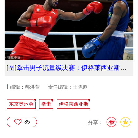
[图]拳击男子沉量级决赛：伊格莱西亚斯夺金
编辑：郝洪萱
责任编辑：王晓遐
东京奥运会
拳击
伊格莱西亚斯
85
分享：