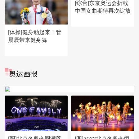
[综合]东京奥运会折戟
中国女曲期待再次绽放
[体操]健身动起来！管
晨辰带来健身舞
[图]冬奥会冬残奥会表彰大会
奥运画报
谷爱凌亮相引人瞩目
[图]北京冬奥会圆满落
[图]2022北京冬奥会闭